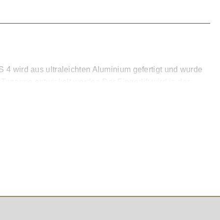
S 4 wird aus ultraleichten Aluminium gefertigt und wurde
Tonarme entwickelt worden Der Fingerlift wird in der
. Die Headshell ist mit Kabel ausgestattet und kommt mit