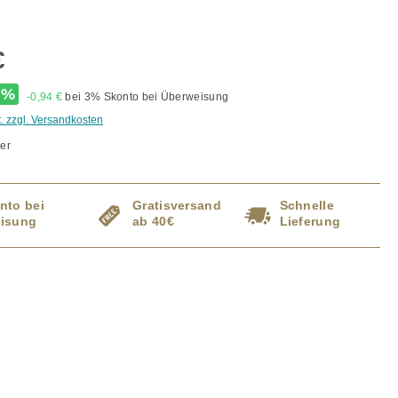
€
%
-0,94 €
bei 3% Skonto bei Überweisung
t. zzgl. Versandkosten
er
nto bei
Gratisversand
Schnelle
isung
ab 40€
Lieferung