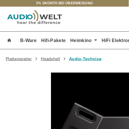
3% SKONTO BEI ÜBERWEISUNG
m Hauptinhalt springen
Zur Suche springen
Zur Hauptnavigation springen
B-Ware
Hifi-Pakete
Heimkino
HiFi Elektro
Plattenspieler
Headshell
Audio-Technica
Bildergalerie überspringen