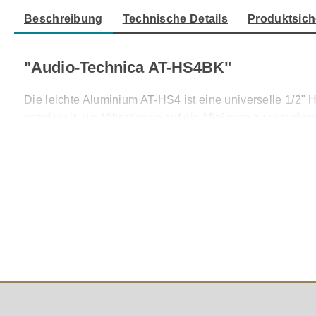
Beschreibung
Technische Details
Produktsich
"Audio-Technica AT-HS4BK"
Die leichte Aluminium AT-HS4 ist eine universelle 1/2" 
entwickelt, um Vibrationen auf ein Minimum zu reduziere
Nähe der Vorderseite der Headshell positioniert, um ein
Befestigungsschrauben.