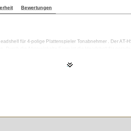
erheit
Bewertungen
Headshell für 4-polige Plattenspieler Tonabnehmer . Der AT-H
n. Durch die Abgewinkelte Form ist die Headshell für gerade 
e präzise Platzierung der Nadel auf der Platte zu ermöglichen