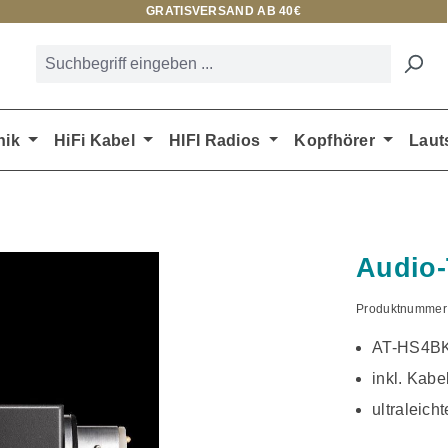
GRATISVERSAND AB 40€
nik
HiFi Kabel
HIFI Radios
Kopfhörer
Laut
Audio
Produktnummer
AT-HS4B
inkl. Kab
ultraleich