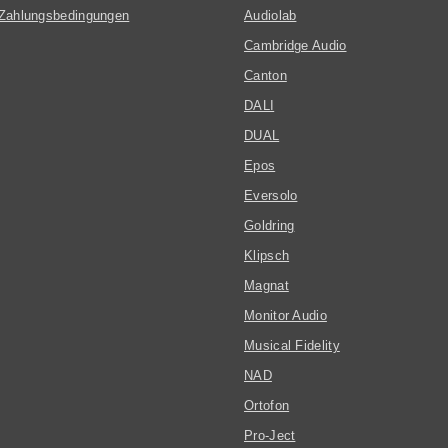
Zahlungsbedingungen
Audiolab
Cambridge Audio
Canton
DALI
DUAL
Epos
Eversolo
Goldring
Klipsch
Magnat
Monitor Audio
Musical Fidelity
NAD
Ortofon
Pro-Ject