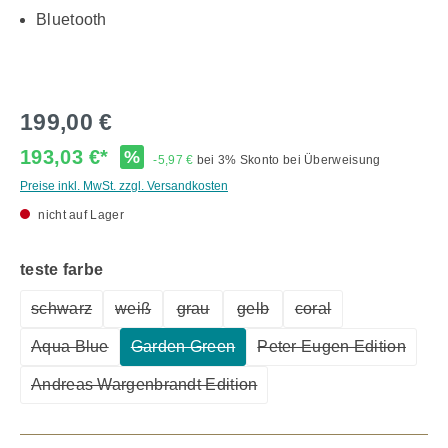
Bluetooth
199,00 €
193,03 €*
%
-5,97 €
bei 3% Skonto bei Überweisung
Preise inkl. MwSt. zzgl. Versandkosten
nicht auf Lager
auswählen
teste farbe
schwarz
weiß
grau
gelb
coral
(Diese Option ist zurzeit nicht verfügbar.)
(Diese Option ist zurzeit nicht verfügbar.)
(Diese Option ist zurzeit nicht verfügba
(Diese Option ist zurzeit nicht
(Diese Option ist zur
Aqua Blue
Garden Green
Peter Eugen Edition
(Diese Option ist zurzeit nicht verfügbar.)
(Diese Option ist zurzeit nicht verfügbar.
(Diese Option ist 
Andreas Wargenbrandt Edition
(Diese Option ist zurzeit nicht verfügbar.)