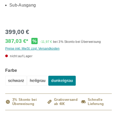
Sub-Ausgang
399,00 €
387,03 €*
%
-11,97 €
bei 3% Skonto bei Überweisung
Preise inkl. MwSt. zzgl. Versandkosten
nicht auf Lager
auswählen
Farbe
schwarz
hellgrau
dunkelgrau
(Diese Option ist zurzeit nicht verfügbar.)
(Diese Option ist zurzeit nicht verfügbar.)
(Diese Option ist zurzeit nicht v
3% Skonto bei
Gratisversand
Schnelle
Überweisung
ab 40€
Lieferung