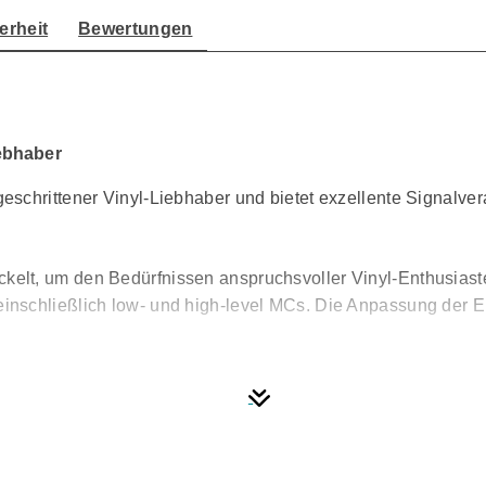
erheit
Bewertungen
ebhaber
schrittener Vinyl-Liebhaber und bietet exzellente Signalve
lt, um den Bedürfnissen anspruchsvoller Vinyl-Enthusiaste
nschließlich low- und high-level MCs. Die Anpassung der E
r (IN-Serie) sowie in die Vorverstärker PR200 und PR300 i
yl-Wiedergabe optimiert ist. Der nachträgliche Einbau ist p