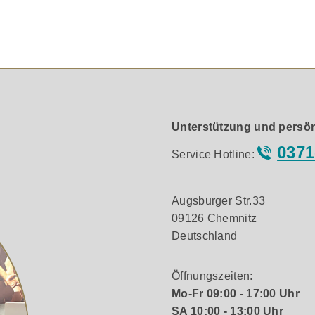
er
 Coil Tonabnehmer
rgabe
stung
Unterstützung und persön
modul eine erstklassige Klangqualität bietet und die feinen
0371
Service Hotline:
Augsburger Str.33
09126 Chemnitz
Deutschland
Öffnungszeiten:
Mo-Fr 09:00 - 17:00 Uhr
SA 10:00 - 13:00 Uhr