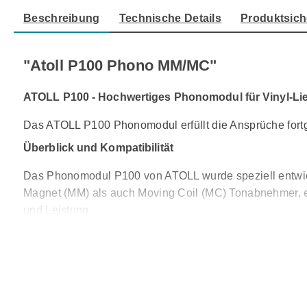
Beschreibung
Technische Details
Produktsich
"Atoll P100 Phono MM/MC"
ATOLL P100 - Hochwertiges Phonomodul für Vinyl-Li
Das ATOLL P100 Phonomodul erfüllt die Ansprüche fortge
Überblick und Kompatibilität
Das Phonomodul P100 von ATOLL wurde speziell entwicke
Magnet (MM) als auch Moving Coil (MC) Tonabnehmer, ei
und Leistung.
Einbau und Anwendung
Das P100 Phonomodul kann in jeden ATOLL Vollverstärke
einen hochwertigen Phono-Eingang, der speziell für Vin
Anlagen einfach aufgerüstet werden können.