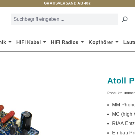
GRATISVERSAND AB 40€
nik
HiFi Kabel
HIFI Radios
Kopfhörer
Laut
Atoll 
Produktnummer
MM Phono
MC (high 
RIAA Entz
Einbau Pr