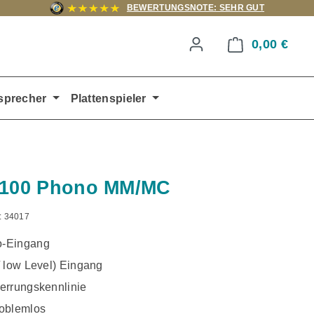
BEWERTUNGSNOTE: SEHR GUT
0,00 €
Ware
sprecher
Plattenspieler
P100 Phono MM/MC
:
34017
-Eingang
/ low Level) Eingang
errungskennlinie
oblemlos