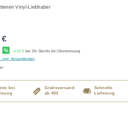
ittenen Vinyl-Liebhaber
 €
*
%
-4,50 €
bei 3% Skonto bei Überweisung
t. zzgl. Versandkosten
er
nto bei
Gratisversand
Schnelle
isung
ab 40€
Lieferung