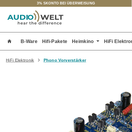
3% SKONTO BEI ÜBERWEISUNG
m Hauptinhalt springen
Zur Suche springen
Zur Hauptnavigation springen
B-Ware
Hifi-Pakete
Heimkino
HiFi Elektro
HiFi Elektronik
Phono Vorverstärker
Bildergalerie überspringen