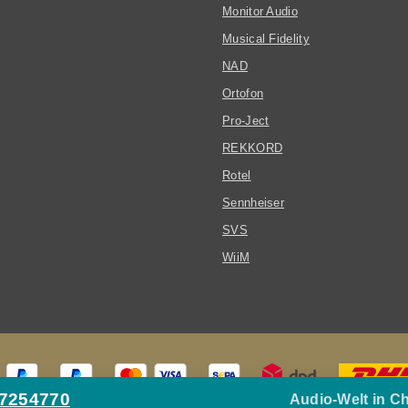
Monitor Audio
Musical Fidelity
NAD
Ortofon
Pro-Ject
REKKORD
Rotel
Sennheiser
SVS
WiiM
27254770
Audio-Welt in C