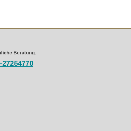
liche Beratung:
 Details Ihrer Vinyl-Sammlung optimal wiedergibt.
-27254770