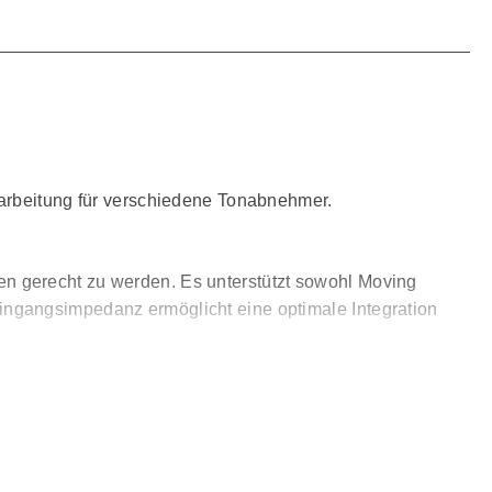
rarbeitung für verschiedene Tonabnehmer.
n gerecht zu werden. Es unterstützt sowohl Moving
ingangsimpedanz ermöglicht eine optimale Integration
ntegriert werden. Es verwandelt den AUX-Eingang in
roblemlos durch Ihren Händler möglich, sodass bestehende