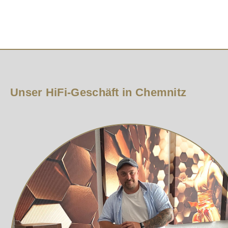
Herausragende Features
MM Phono-Eingang für Moving Magnet Tonabnehm
MC Phono-Eingang für low- und high-level Moving
RIAA Entzerrungskennlinie für präzise Klangwiede
Anpassung der Eingangsimpedanz für optimale Lei
Unser HiFi-Geschäft in Chemnitz
Diese Features sorgen dafür, dass das ATOLL P100 Phono