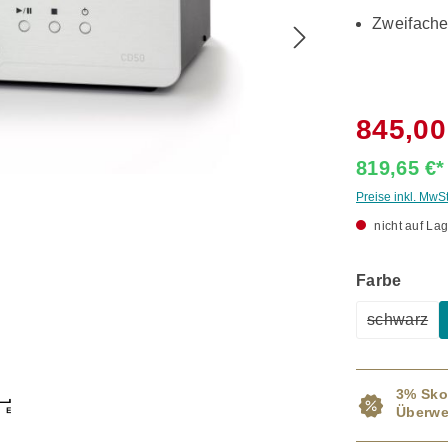
Zweifache
845,00
819,65 €
Preise inkl. MwS
nicht auf Lag
ausw
Farbe
schwarz
(Diese O
3% Sko
Überwe