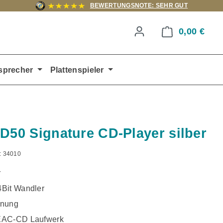
BEWERTUNGSNOTE: SEHR GUT
0,00 €
Ware
sprecher
Plattenspieler
CD50 Signature CD-Player silber
:
34010
r
Bit Wandler
enung
EAC-CD Laufwerk