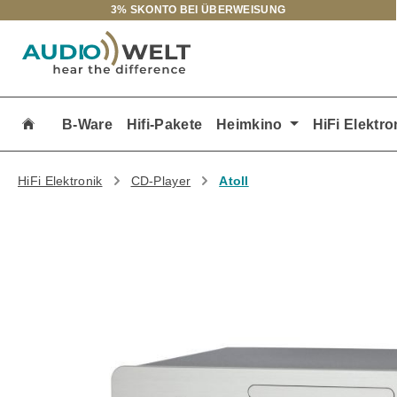
3% SKONTO BEI ÜBERWEISUNG
m Hauptinhalt springen
Zur Suche springen
Zur Hauptnavigation springen
B-Ware
Hifi-Pakete
Heimkino
HiFi Elektro
HiFi Elektronik
CD-Player
Atoll
Bildergalerie überspringen