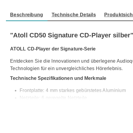
Beschreibung
Technische Details
Produktsich
"Atoll CD50 Signature CD-Player silber
ATOLL CD-Player der Signature-Serie
Entdecken Sie die Innovationen und überlegene Audioqua
Technologien für ein unvergleichliches Hörerlebnis.
Technische Spezifikationen und Merkmale
Frontplatte: 4 mm starkes gebürstetes Aluminium
Netzteile: 6 geregelte Netzteile
Transformator für Audiobühnen: Separater 4,6-VA-T
Konverter: BURR BROWN PCM1793
24 Bit/192 kHz
Dynamik: 113 dB