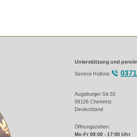
MA-AAC
speziellem 30-VA-Transformator
e Stromversorgung
-/Gold-Finish
Unterstützung und persön
iskreten Komponenten der Klasse A mit Vorspannung
für alle CD-Player der Signature-Serie
0371
Service Hotline:
Augsburger Str.33
09126 Chemnitz
L und bietet in seiner optimierten Signature-Ausführung zah
Deutschland
ektronik sowie über das hochwertige CD-Laufwerk von TEAC. 
d einer coaxialen Digitalquelle sowie eines Computers über 
Öffnungszeiten:
te und musikalisch großartige Wiedergabequalität zu einem äu
Mo-Fr 09:00 - 17:00 Uhr