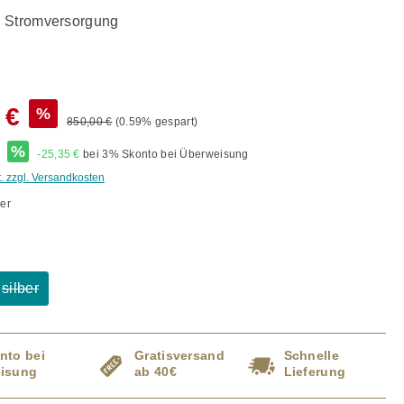
 Stromversorgung
 €
%
850,00 €
(0.59% gespart)
*
%
-25,35 €
bei 3% Skonto bei Überweisung
t. zzgl. Versandkosten
er
ählen
silber
ption ist zurzeit nicht verfügbar.)
(Diese Option ist zurzeit nicht verfügbar.)
nto bei
Gratisversand
Schnelle
isung
ab 40€
Lieferung