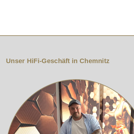
Signal-/Rauschverhältnis: 113 dB
CD-Tuner: Originaler zentraler CD-Tuner von TEAC
Kompatibilität: Audio-CD, CD-R, CD-RW, MP3, W
Netzteil für digitale Bühnen: Lineares Netzteil mit 
Stromversorgung für Audiobühnen: Separate linear
Leiterplatten: Doppelseitige Leiterplatten mit Nickel
Display: OLED-Display mit geringem Verbrauch
CD-Text: Lesefunktion
Unser HiFi-Geschäft in Chemnitz
Audio-Ausgangsstufen: Differenzielle Stufen mit d
Digitalkarte: Optionale 24-Bit/192-kHz-Digitalkarte 
Fernbedienung: Globale ATOLL-Fernbedienung
ATOLL CD 50 Signature
Der ATOLL CD 50 Signature ist der Geheimtipp von ATOL
getrennte Stromversorgung für Verstärker und Steuerel
erweiterbar, wodurch die Verbindung einer optischen un
Der ATOLL CD 50 Signature bietet eine saubere, definier