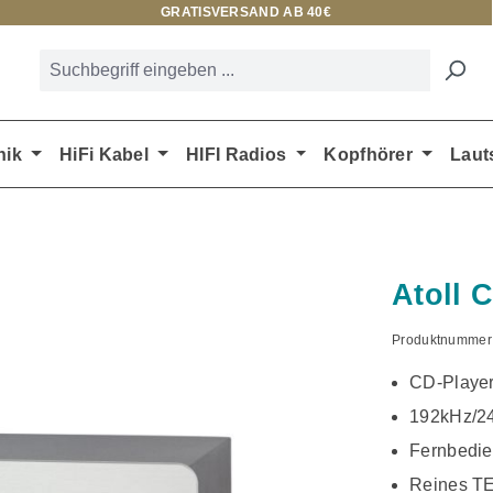
GRATISVERSAND AB 40€
nik
HiFi Kabel
HIFI Radios
Kopfhörer
Laut
Atoll 
Produktnummer
CD-Playe
192kHz/24
Fernbedi
Reines T