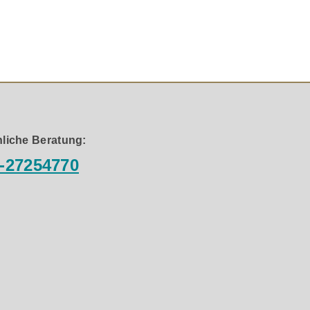
liche Beratung:
-27254770
lreiche Verbesserungen. Der CD-Player verfügt über eine
Zusätzlich ist er mit dem Digitaleingangsboard DA2
USB ermöglicht wird.
ßerst attraktiven Preis. Erleben Sie Musik in einer