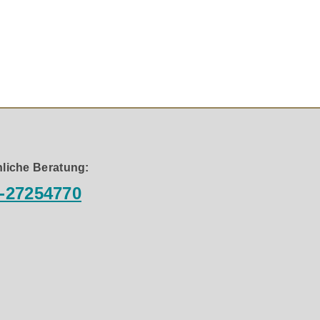
u unterschätzen. Unabhängige Untersuchungen haben
ges Nylon Abschirmkonzept. Die Abschirmung
größere Widerstandsfähigkeit gegen allgemeine
ktiert. Wir haben alle bekannten Abschir-
lon Abschirmung war die einzige, die alle
sts. LoRad MkII wurde von Intertek Sweden geprüft und
llt. Um alle Vorteile zu nutzen, muss das Supra
liche Beratung:
-27254770