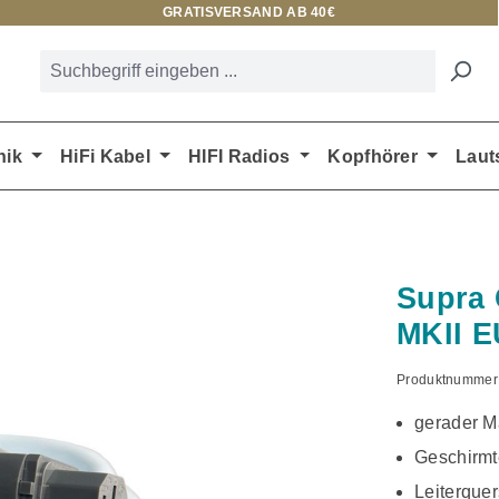
GRATISVERSAND AB 40€
nik
HiFi Kabel
HIFI Radios
Kopfhörer
Laut
Supra 
MKII E
Produktnummer
gerader M
Geschirmt
Leiterquer