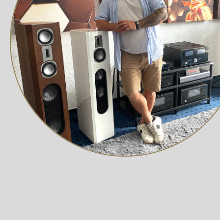
Swedish National Laboratory of Forensic Scien
Swedish Air Force (JAS Project)
Krankenhäuser
Mehrheit der europäischen Flughafen Tower