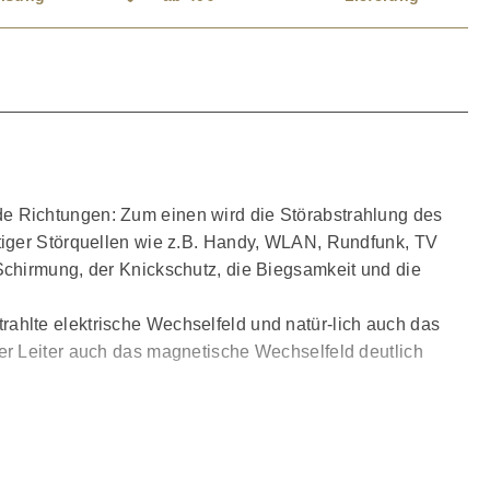
ide Richtungen: Zum einen wird die Störabstrahlung des
tiger Störquellen wie z.B. Handy, WLAN, Rundfunk, TV
Schirmung, der Knickschutz, die Biegsamkeit und die
ahlte elektrische Wechselfeld und natür-lich auch das
er Leiter auch das magnetische Wechselfeld deutlich
 Abbildung. Unsere Kunden berichten immer wieder von
 Kabel verwendet, so wird dadurch der allzeit vorhandene
gen sind verbesserte Feindynamik und höhere Auflösung.