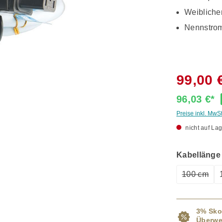
Weibliche
Nennstro
99,00 
96,03 €*
Preise inkl. MwS
nicht auf Lag
Kabellänge
100 cm
(Diese O
3% Sko
Überwe