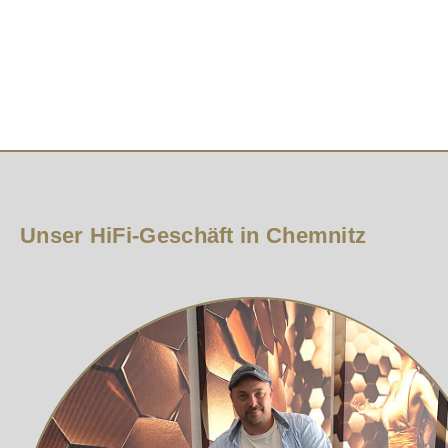
Gerade der gesundheitliche Aspekt der Strahlungsredu
bewiesen, das magnetische Wechselfelder das Zellwach
Der wichtigste Unterschied zwischen dem neuen LoRad 
aushalbleitendem Nylon bietet zahlreiche Vorteile wie 
Umwelteinflüsse und geringere Mikrofonie-Empfindlichkei
mungsmaßnahmen getestet und erforscht um unser LoRad 
Sicherheitsanforderungen erfüllt hat und lieferte darü
zertifiziert, erfüllt somit die europäische Sicherheitsb
LoRad ist das einzige geschirmte Netzkabel, welches
Unser HiFi-Geschäft in Chemnitz
LoRad an einer vorschriftsmäßig mit dem Schutzlei
Anwendungen:
HiFi und Tonstudios
Medizintechnik
Laborbedarf
EHS (electro hypersensitivity)
allgemeine Störgeräuschkritische Installation
Referenzen: