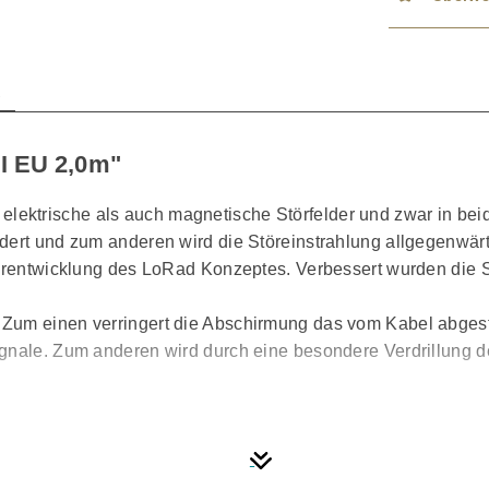
n
I EU 2,0m"
 elektrische als auch magnetische Störfelder und zwar in be
ndert und zum anderen wird die Störeinstrahlung allgegenwär
terentwicklung des LoRad Konzeptes. Verbessert wurden die 
Zum einen verringert die Abschirmung das vom Kabel abgestr
gnale. Zum anderen wird durch eine besondere Verdrillung d
urchhörbarkeit, mehr Dynamik und eine gesteigerte räumliche
Wird bei der Installation der HIFI-Anlage durchgehend Supra
ine Details in der Musik erst wieder hörbar werden. Die Fol