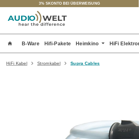
3% SKONTO BEI ÜBERWEISUNG
m Hauptinhalt springen
Zur Suche springen
Zur Hauptnavigation springen
B-Ware
Hifi-Pakete
Heimkino
HiFi Elektro
HiFi Kabel
Stromkabel
Supra Cables
Bildergalerie überspringen