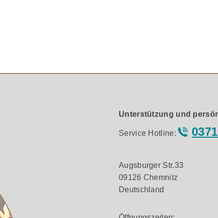
zierung durch Netzkabel wie unser Supra LoRad ist nicht z
s-tum beeinflussen.
MkII und unserem alten LoRad Kabel ist Supra’s einzigarti
verbesserte Schirmung, höhere Biege- und Streckfestigkeit, 
t. Die schirmende Nylon Hülle wird mittels Beilauflitze konta
so gut wie nur möglich zu machen. Supra’s halbleitende Ny
ber hinaus auch noch die besten Schirmdämpfungswerte des Te
estimmung HD21.5 S3.
 die europäischen Sicherheits-bestimmung HD21.5 S3 erfü
Unterstützung und persön
ter verbundenen Steckdoseverwendet werden.
0371
Service Hotline:
Augsburger Str.33
09126 Chemnitz
Deutschland
Öffnungszeiten: