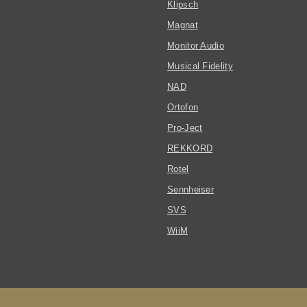
Klipsch
Magnat
Monitor Audio
Musical Fidelity
NAD
Ortofon
Pro-Ject
REKKORD
Rotel
Sennheiser
SVS
WiiM