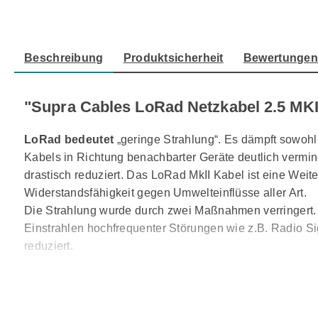
Beschreibung
Produktsicherheit
Bewertunge
"Supra Cables LoRad Netzkabel 2.5 MKI
LoRad bedeutet
„geringe Strahlung“. Es dämpft sowohl
Kabels in Richtung benachbarter Geräte deutlich vermi
drastisch reduziert. Das LoRad MkII Kabel ist eine Wei
Widerstandsfähigkeit gegen Umwelteinflüsse aller Art.
Die Strahlung wurde durch zwei Maßnahmen verringert. 
Einstrahlen hochfrequenter Störungen wie z.B. Radio Si
reduziert.
Die daraus resultierenden Vorteile sind verbesserte D
besserer Detail-Wiedergabe, was uns nicht überrascht. 
„Störteppich“ um einige dB reduziert, wodurch viele kle