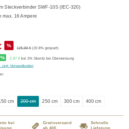
m Steckverbinder SWF-10S (IEC-320)
m max. 16 Ampere
€
%
125,00 €
(20.8% gespart)
%
-2,97 €
bei 3% Skonto bei Überweisung
t. zzgl. Versandkosten
er
auswählen
150 cm
200 cm
250 cm
300 cm
400 cm
ption ist zurzeit nicht verfügbar.)
(Diese Option ist zurzeit nicht verfügbar.)
nto bei
Gratisversand
Schnelle
isung
ab 40€
Lieferung