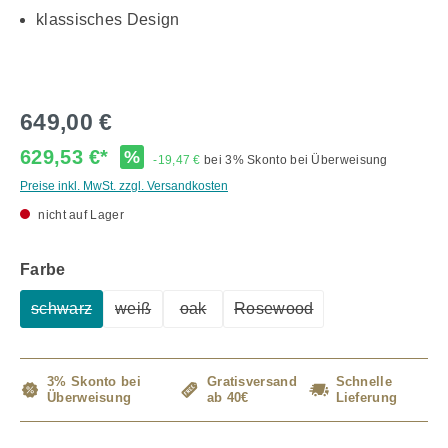
klassisches Design
649,00 €
629,53 €*
%
-19,47 €
bei 3% Skonto bei Überweisung
Preise inkl. MwSt. zzgl. Versandkosten
nicht auf Lager
auswählen
Farbe
schwarz
weiß
oak
Rosewood
(Diese Option ist zurzeit nicht verfügbar.)
(Diese Option ist zurzeit nicht verfügbar.)
(Diese Option ist zurzeit nicht verfügba
(Diese Option ist zurzeit n
3% Skonto bei
Gratisversand
Schnelle
Überweisung
ab 40€
Lieferung