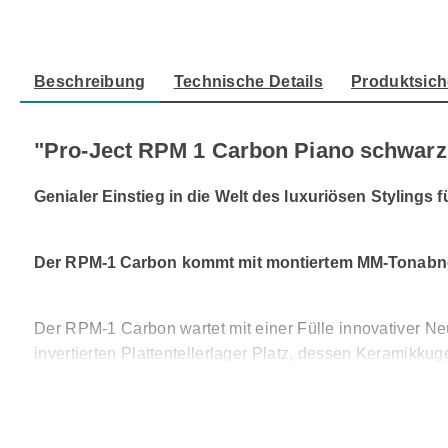
Beschreibung
Technische Details
Produktsich
"Pro-Ject RPM 1 Carbon Piano schwarz
Genialer Einstieg in die Welt des luxuriösen Stylings f
Der RPM-1 Carbon kommt mit montiertem MM-Tonabn
Der RPM-1 Carbon wartet mit einer Fülle innovativer Ne
invertierten Plattentellerlager Platz, dessen Keramikku
Präzisionsgenerator mit DC-Stromversorgung angetrieben
eine Seltenheit. Die revolutionäre Neukonstruktion de
Durch einen sehr aufwändigen 3-stufigen Prozess, wird