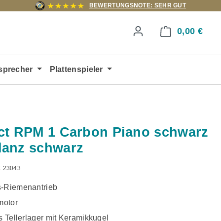
BEWERTUNGSNOTE: SEHR GUT
0,00 €
Ware
sprecher
Plattenspieler
ct RPM 1 Carbon Piano schwarz
lanz schwarz
:
23043
s-Riemenantrieb
motor
es Tellerlager mit Keramikkugel