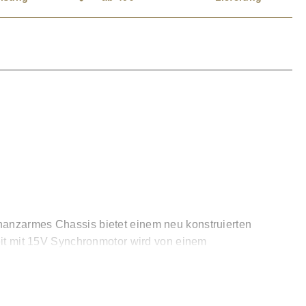
onanzarmes Chassis bietet einem neu konstruierten
heit mit 15V Synchronmotor wird von einem
stet überragende Laufruhe und ist in dieser Preisklasse
erialmix aus Carbonfasern, Aluminium und Kunstharz.
nde Rigidität, höchste innere Dämpfung und