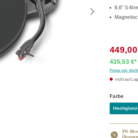
8,6” S-fö
Magnetisc
449,00
435,53 €
Preise inkl. MwS
nicht auf Lag
ausw
Farbe
Hochglanz
(
3% Sko
Überwe