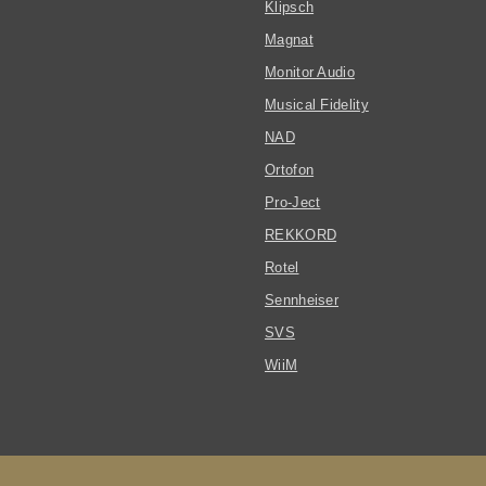
Klipsch
Magnat
Monitor Audio
Musical Fidelity
NAD
Ortofon
Pro-Ject
REKKORD
Rotel
Sennheiser
SVS
WiiM