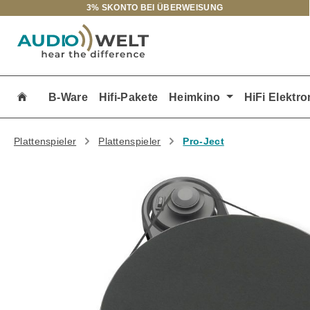
3% SKONTO BEI ÜBERWEISUNG
m Hauptinhalt springen
Zur Suche springen
Zur Hauptnavigation springen
B-Ware
Hifi-Pakete
Heimkino
HiFi Elektro
Plattenspieler
Plattenspieler
Pro-Ject
Bildergalerie überspringen