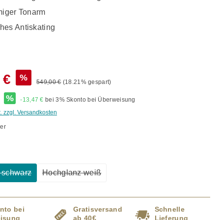
rmiger Tonarm
hes Antiskating
 €
%
549,00 €
(18.21% gespart)
*
%
-13,47 €
bei 3% Skonto bei Überweisung
t. zzgl. Versandkosten
er
ählen
 schwarz
Hochglanz weiß
Diese Option ist zurzeit nicht verfügbar.)
(Diese Option ist zurzeit nicht verfügbar.)
nto bei
Gratisversand
Schnelle
isung
ab 40€
Lieferung