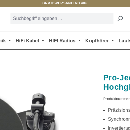
GRATISVERSAND AB 40€
nik
HiFi Kabel
HIFI Radios
Kopfhörer
Laut
Pro-Je
Hochg
Produktnummer
Präzision
Synchron
Invertiert