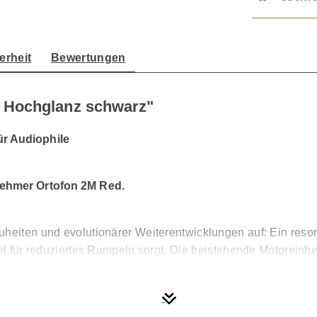
erheit
Bewertungen
 Hochglanz schwarz"
ür Audiophile
ehmer Ortofon 2M Red.
uheiten und evolutionärer Weiterentwicklungen auf: Ein res
gel für reduziertes Rumpeln sorgt. Die freistehende Motorein
. Diese ultra reine Stromversorgung für den Motor gewährlei
s S-förmigen Tonarms verwendet für das Tonarmrohr einen Mat
 mittels Hitzebehandlungen unter 100bar Hochdruck überrage