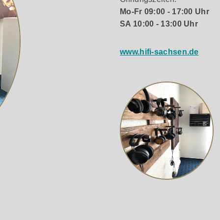
hlspitzen bilden die horizontalen Tonarmlager Ein RCA/Cinch
Mo-Fr 09:00 - 17:00 Uhr
Phono RCA-E (Länge ca. 123cm) beiliegend
SA 10:00 - 13:00 Uhr
www.hifi-sachsen.de
no-Vorverstärker