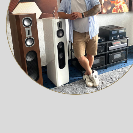
(VTA) Zwei gehärtete, in Kugellagern laufende Edelsta
Phonokabel möglich Tonarmkabel Pro-Ject Connect it 
Anschluss
MM-Phonoeingang am Verstärker oder am externen Pho