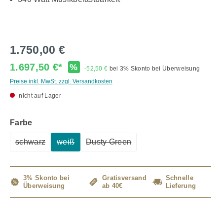
1.750,00 €
1.697,50 €*
%
-52,50 €
bei 3% Skonto bei Überweisung
Preise inkl. MwSt. zzgl. Versandkosten
nicht auf Lager
auswählen
Farbe
schwarz
weiß
Dusty Green
(Diese Option ist zurzeit nicht verfügbar.)
(Diese Option ist zurzeit nicht verfügbar.)
(Diese Option ist zurzeit nicht verf
3% Skonto bei
Gratisversand
Schnelle
Überweisung
ab 40€
Lieferung