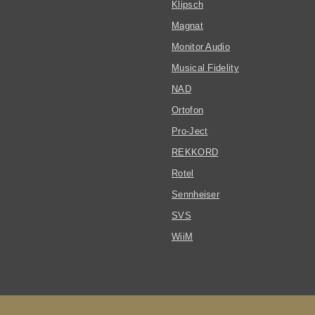
Klipsch
Magnat
Monitor Audio
Musical Fidelity
NAD
Ortofon
Pro-Ject
REKKORD
Rotel
Sennheiser
SVS
WiiM