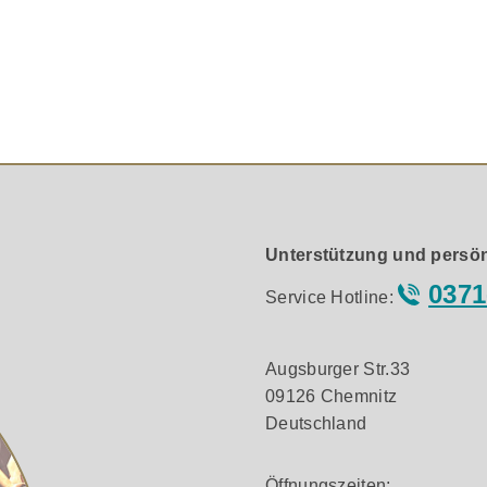
aditionshersteller neue Maßstäbe im erschwinglichen High-En
ie akustische Leistung nochmals gesteigert. Das Ergebnis: 
.
 Transformer (AMT). Im Vergleich zu herkömmlichen Kalottenhoc
 Das neue SilentWeave™-Dämpfungsmaterial reduziert interne 
Unterstützung und persön
0371
Service Hotline:
tteltöner mit ResoSeal™-Dämpfung für präzise und körperhaf
rofiled Port), liefern tiefen, strukturierten Bass ohne störe
Augsburger Str.33
09126 Chemnitz
Deutschland
hrlagigem Holzverbundmaterial zur Minimierung von Resona
s Holz und Metall für akustische Entkopplung und mechanisch
Öffnungszeiten: