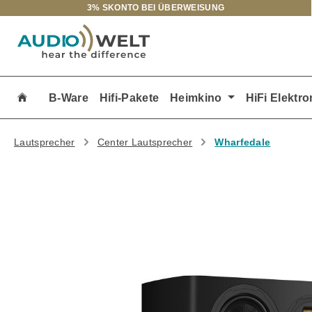
3% SKONTO BEI ÜBERWEISUNG
m Hauptinhalt springen
Zur Suche springen
Zur Hauptnavigation springen
B-Ware
Hifi-Pakete
Heimkino
HiFi Elektro
Lautsprecher
Center Lautsprecher
Wharfedale
Bildergalerie überspringen