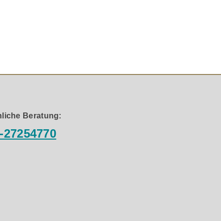
d-Bereich. Aufbauend auf dem Erfolg der EVO 4 Serie
beeindruckende Dynamik, hervorragende Transparenz und
htönern bietet dieser Treiber ein luftigeres Klangbild,
Reflexionen effektiv und sorgt für mehr Klarheit im
liche Beratung:
-27254770
te Stimmenwiedergabe. Die Kevlar-Tieftöner, kombiniert
ndes Dröhnen – die Luftführung erfolgt dabei dreiseitig
nzen. Abgerundete Kanten verbessern die
e Stabilität sorgt.