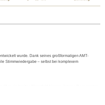
 entwickelt wurde. Dank seines großformatigen AMT-
abile Stimmwiedergabe – selbst bei komplexem
ng über ein breites Klangfeld hinweg. Interne Resonanzen