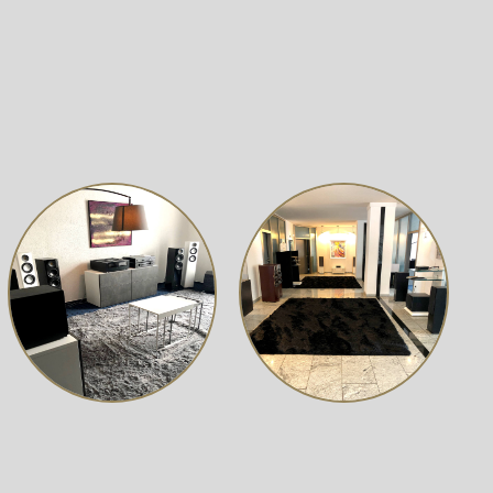
EVO 5.1, 5.2) über Standlautsprecher (EVO 5.3, 5.4) bis
z Matt, Weiß Matt, Walnuss Echtholz und Lunar Grey Matt