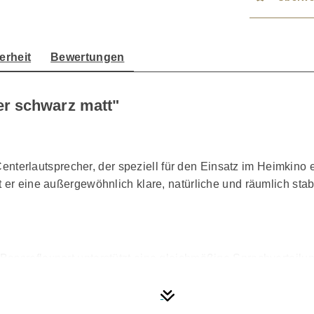
erheit
Bewertungen
er schwarz matt"
enterlautsprecher, der speziell für den Einsatz im Heimkino
t er eine außergewöhnlich klare, natürliche und räumlich st
assreflexport unterstützt eine gleichmäßige Sprachverteilu
eiche Dialoge ohne Verzerrungen.