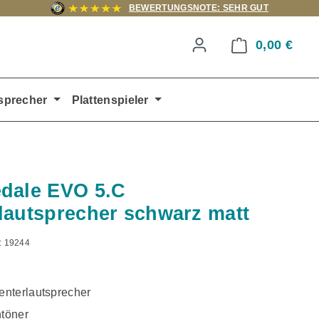
BEWERTUNGSNOTE: SEHR GUT
0,00 €
Ware
sprecher
Plattenspieler
dale EVO 5.C
lautsprecher schwarz matt
:
19244
nterlautsprecher
töner