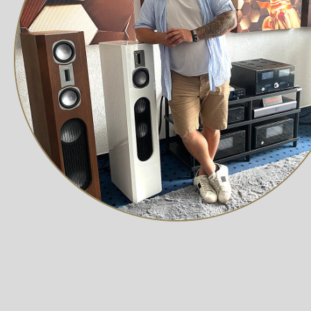
Vielfalt für jedes Setup
Die EVO 5 Serie ist modular aufgebaut und bietet Lösu
hin zum Centerlautsprecher
EVO 5.C
für hochwertige He
– für stilvollen Klanggenuss in jedem Raum.