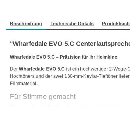
Beschreibung
Technische Details
Produktsich
"Wharfedale EVO 5.C Centerlautsprech
Wharfedale EVO 5.C – Präzision für Ihr Heimkino
Der
Wharfedale EVO 5.C
ist ein hochwertiger 2-Wege-C
Hochtöners und der zwei 130-mm-Kevlar-Tieftöner liefer
Filmmaterial.
Für Stimme gemacht
Die abgestimmte Gehäusekonstruktion mit rückseitigem B
werden durch gezielte Dämpfung minimiert – für detailr
Klang. Weitergedacht.