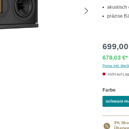
akustisch
präzise B
699,00
678,03 €
Preise inkl. MwS
nicht auf Lag
ausw
Farbe
schwarz ma
(Dies
3% Sko
Überwe