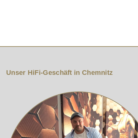
Mit der
Wharfedale EVO 5 Serie
setzt der britische Tr
wurde nicht nur das Design verfeinert, sondern auch d
emotionale Ausdrucksstärke – bei allen Lautstärkestufen
Technik aus der Referenzklasse
Herzstück der Serie ist der weiterentwickelte Air Motion
niedrigere Verzerrungen und eine breitere Abstrahlung.
Hochtonbereich.
Unser HiFi-Geschäft in Chemnitz
Präsente Mitten, satter Bass
In den größeren Modellen sorgt ein separater 50-mm-Mi
mit dem innovativen SLPP-Bassreflexsystem (Slot Loaded P
über den Gehäuseboden.
Durchdachtes Gehäusedesign
Die aufwendig konstruierten Gehäuse bestehen aus me
Schallverteilung, während ein robuster Hybrid-Sockel au