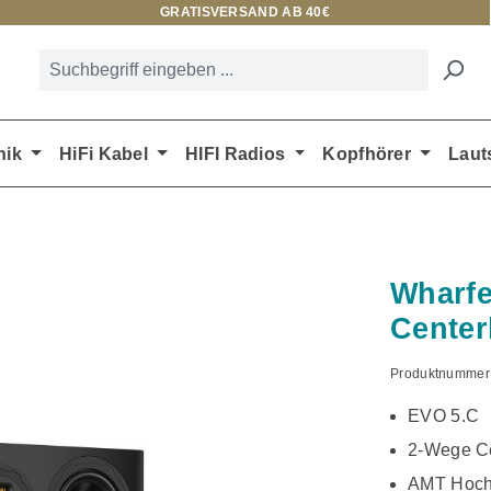
GRATISVERSAND AB 40€
nik
HiFi Kabel
HIFI Radios
Kopfhörer
Laut
Wharfe
Center
Produktnummer
EVO 5.C
2-Wege Ce
AMT Hoch