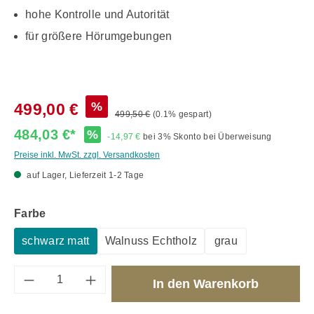
hohe Kontrolle und Autorität
für größere Hörumgebungen
%
499,00 €
499,50 €
(0.1% gespart)
484,03 €*
%
-14,97 €
bei 3% Skonto bei Überweisung
Preise inkl. MwSt. zzgl. Versandkosten
auf Lager, Lieferzeit 1-2 Tage
auswählen
Farbe
schwarz matt
Walnuss Echtholz
grau
Produkt Anzahl: Gib den gewünschten Wert 
In den Warenkorb