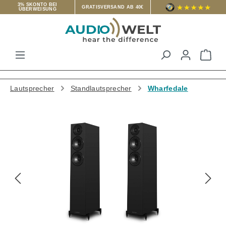
3% SKONTO BEI
GRATISVERSAND AB 40€
ÜBERWEISUNG
Zum Hauptinhalt springen
War
Lautsprecher
Standlautsprecher
Wharfedale
Bildergalerie überspringen