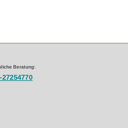
öden, dank großer Auflagefläche Zusätzliche Stabilität
r bietet der VIABLUE™ Set-Up Guide.
Im Set enthalten
liche Beratung:
täbe Edelstahl Eindreh- und Spezialmuttern Edelstahl
-27254770