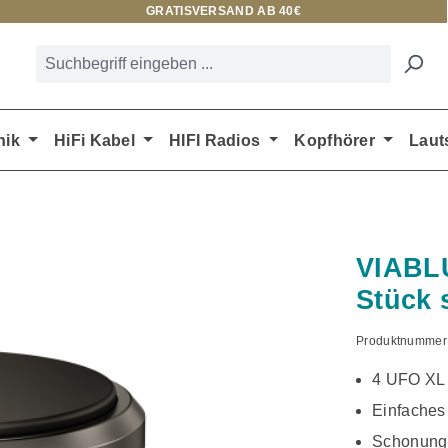
GRATISVERSAND AB 40€
nik
HiFi Kabel
HIFI Radios
Kopfhörer
Laut
VIABL
Stück 
Produktnummer
4 UFO XL 
Einfaches
Schonung 