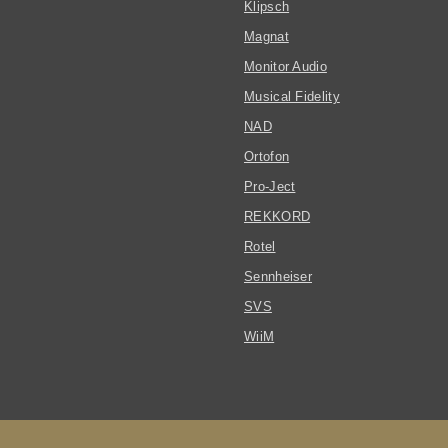
Klipsch
Magnat
Monitor Audio
Musical Fidelity
NAD
Ortofon
Pro-Ject
REKKORD
Rotel
Sennheiser
SVS
WiiM