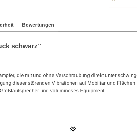
erheit
Bewertungen
ück schwarz"
fer, die mit und ohne Verschraubung direkt unter schwinge
ung dieser störenden Vibrationen auf Mobiliar und Flächen 
ür Großlautsprecher und voluminöses Equipment.
beschichteter Metallkörper 2 innovative VIABLUE™ Softpads 