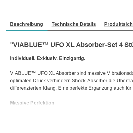
Beschreibung
Technische Details
Produktsich
"VIABLUE™ UFO XL Absorber-Set 4 St
Individuell. Exklusiv. Einzigartig.
VIABLUE™ UFO XL Absorber sind massive Vibrationsdämp
optimalen Druck verhindern Shock-Absorber die Übertrag
differenzierten Klang. Eine perfekte Ergänzung auch f
Massive Perfektion
300 kg je Set maximale Belastung Ø 65 mm, kompakter, 
Lautsprechern/Geräten