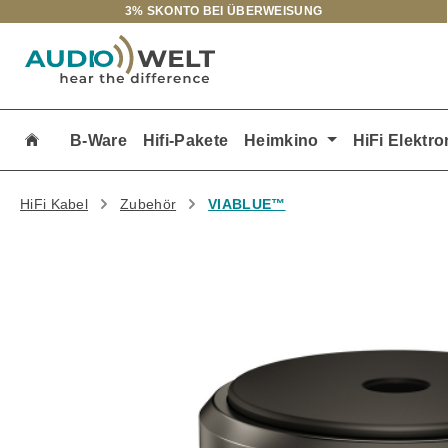
3% SKONTO BEI ÜBERWEISUNG
m Hauptinhalt springen
Zur Suche springen
Zur Hauptnavigation springen
B-Ware
Hifi-Pakete
Heimkino
HiFi Elektro
HiFi Kabel
Zubehör
VIABLUE™
Bildergalerie überspringen