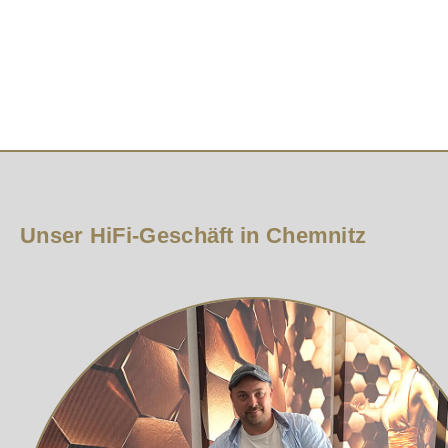
Komfortable Platzierung mit Bodenschonung
Einfaches Positionieren durch Aufstellen unter Lautspre
bietet eine Verschraubung der Absorber Eine ausführli
4 UFO XL Absorberr Inkl. 4 Softpads: Ø 55 mm, Höhe 4,
Original VIABLUE™ Absorber Zubehör
Unser HiFi-Geschäft in Chemnitz
Flachkopf Innensechskantschrauben Edelstahl für Gerä