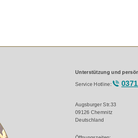
chern/Geräten Schonung aller Oberflächen, wie z. B. Parkettb
che Anleitung und Übersicht über unser Befestigungszubehö
4 mm Inkl. 4 Softpads: Ø 56 mm, Höhe 11,9 mm
Unterstützung und persön
te/Lautsprecher mit bestehenden Gewinden Adapter-Gewindes
0371
Service Hotline:
Augsburger Str.33
09126 Chemnitz
Deutschland
Öffnungszeiten: