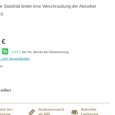
e Stabilität bietet eine Verschraubung der Absorber
DS
 €
*
%
-4,80 €
bei 3% Skonto bei Überweisung
t. zzgl. Versandkosten
er
ählen
silber
ption ist zurzeit nicht verfügbar.)
(Diese Option ist zurzeit nicht verfügbar.)
nto bei
Gratisversand
Schnelle
isung
ab 40€
Lieferung