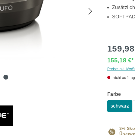
Zusätzlich
SOFTPA
159,98
155,18 €
Preise inkl. MwS
nicht auf Lag
ausw
Farbe
schwarz
(Diese O
3% Sko
Überwe