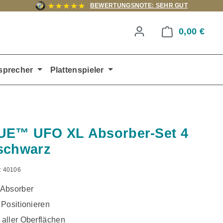
BEWERTUNGSNOTE: SEHR GUT
0,00 €
Ware
sprecher
Plattenspieler
UE™ UFO XL Absorber-Set 4
schwarz
:
40106
Absorber
 Positionieren
aller Oberflächen