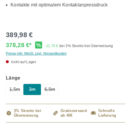
Kontakte mit optimalem Kontaktanpressdruck
389,98 €
378,28 €*
%
-11,70 €
bei 3% Skonto bei Überweisung
Preise inkl. MwSt. zzgl. Versandkosten
nicht auf Lager
auswählen
Länge
1,5m
3m
6,5m
(Diese Option ist zurzeit nicht verfügbar.)
(Diese Option ist zurzeit nicht verfügbar.)
(Diese Option ist zurzeit nicht verfügbar.)
3% Skonto bei
Gratisversand
Schnelle
Überweisung
ab 40€
Lieferung