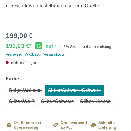
5 Sendervoreinstellungen für jede Quelle
199,00 €
193,03 €*
%
-5,97 €
bei 3% Skonto bei Überweisung
Preise inkl. MwSt. zzgl. Versandkosten
nicht auf Lager
auswählen
Farbe
Beige/Walnuss
Silber/Schwarz/Schwarz
(Diese Option ist zurzeit nicht verfügbar.)
(Diese Option ist zurzeit nicht
Silber/Weiß
Silber/Schwarz
Silber/Kirsche
(Diese Option ist zurzeit nicht verfügbar.)
(Diese Option ist zurzeit nicht verfügba
(Diese Option ist z
3% Skonto bei
Gratisversand
Schnelle
Überweisung
ab 40€
Lieferung