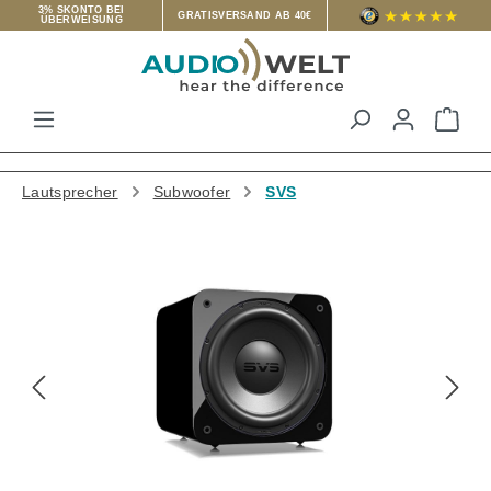
3% SKONTO BEI
GRATISVERSAND AB 40€
ÜBERWEISUNG
Zum Hauptinhalt springen
War
Lautsprecher
Subwoofer
SVS
Bildergalerie überspringen