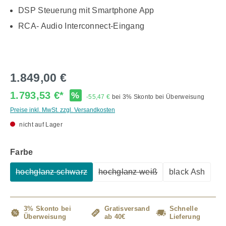
DSP Steuerung mit Smartphone App
RCA- Audio Interconnect-Eingang
1.849,00 €
1.793,53 €*
%
-55,47 €
bei 3% Skonto bei Überweisung
Preise inkl. MwSt. zzgl. Versandkosten
nicht auf Lager
auswählen
Farbe
hochglanz schwarz
hochglanz weiß
black Ash
(Diese Option ist zurzeit nicht verfügbar.)
(Diese Option ist zurzeit nicht
3% Skonto bei
Gratisversand
Schnelle
Überweisung
ab 40€
Lieferung