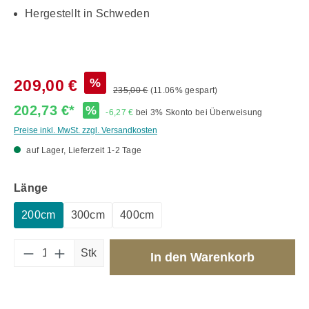
Hergestellt in Schweden
%
209,00 €
235,00 €
(11.06% gespart)
202,73 €*
%
-6,27 €
bei 3% Skonto bei Überweisung
Preise inkl. MwSt. zzgl. Versandkosten
auf Lager, Lieferzeit 1-2 Tage
auswählen
Länge
200cm
300cm
400cm
Produkt Anzahl: Gib den gewünschten Wert 
Stk
In den Warenkorb