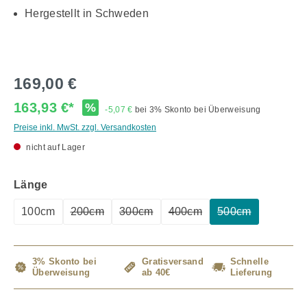
Hergestellt in Schweden
169,00 €
163,93 €*
%
-5,07 €
bei 3% Skonto bei Überweisung
Preise inkl. MwSt. zzgl. Versandkosten
nicht auf Lager
auswählen
Länge
100cm
200cm
300cm
400cm
500cm
(Diese Option ist zurzeit nicht verfügbar.)
(Diese Option ist zurzeit nicht verfügb
(Diese Option ist zurzeit ni
(Diese Option ist
3% Skonto bei
Gratisversand
Schnelle
Überweisung
ab 40€
Lieferung