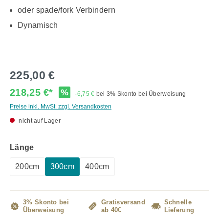
oder spade/fork Verbindern
Dynamisch
225,00 €
218,25 €*
%
-6,75 €
bei 3% Skonto bei Überweisung
Preise inkl. MwSt. zzgl. Versandkosten
nicht auf Lager
auswählen
Länge
200cm
300cm
400cm
(Diese Option ist zurzeit nicht verfügbar.)
(Diese Option ist zurzeit nicht verfügbar.)
(Diese Option ist zurzeit nicht verfügb
3% Skonto bei
Gratisversand
Schnelle
Überweisung
ab 40€
Lieferung