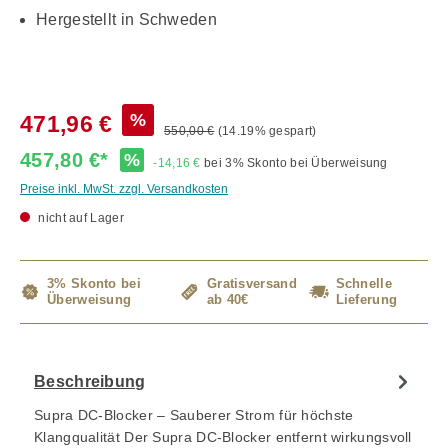
Hergestellt in Schweden
%
471,96 €
550,00 €
(14.19% gespart)
457,80 €*
%
-14,16 €
bei 3% Skonto bei Überweisung
Preise inkl. MwSt. zzgl. Versandkosten
nicht auf Lager
3% Skonto bei
Gratisversand
Schnelle
Überweisung
ab 40€
Lieferung
Beschreibung
Supra DC-Blocker – Sauberer Strom für höchste
Klangqualität Der Supra DC-Blocker entfernt wirkungsvoll