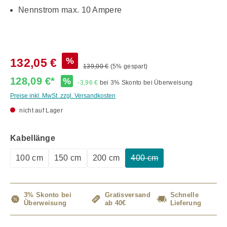
Nennstrom max. 10 Ampere
%
132,05 €
139,00 €
(5% gespart)
128,09 €*
%
-3,96 €
bei 3% Skonto bei Überweisung
Preise inkl. MwSt. zzgl. Versandkosten
nicht auf Lager
auswählen
Kabellänge
100 cm
150 cm
200 cm
400 cm
(Diese Option ist zurzeit 
3% Skonto bei
Gratisversand
Schnelle
Überweisung
ab 40€
Lieferung