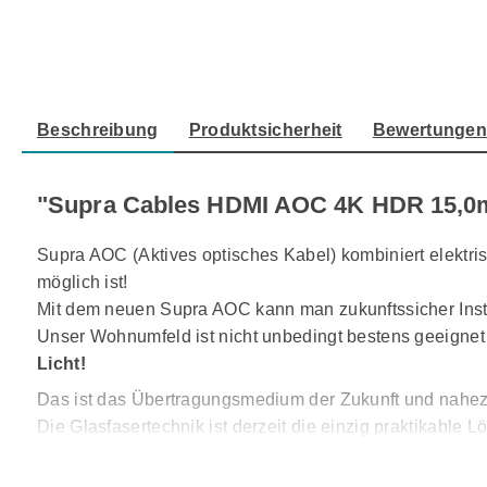
Beschreibung
Produktsicherheit
Bewertunge
"Supra Cables HDMI AOC 4K HDR 15,0
Supra AOC (Aktives optisches Kabel) kombiniert elektr
möglich ist!
Mit dem neuen Supra AOC kann man zukunftssicher Inst
Unser Wohnumfeld ist nicht unbedingt bestens geeignet
Licht!
Das ist das Übertragungsmedium der Zukunft und nahez
Die Glasfasertechnik ist derzeit die einzig praktikable
aber auch kommunaler sowie nationaler Datentransfer g
Vorläufer der modernen, optischen Schnittstellen werden