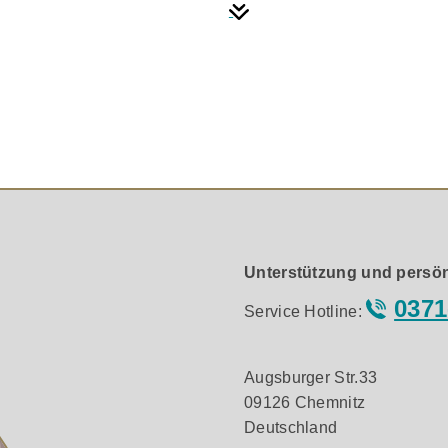
nnten Vorzügen auch die galvanische Trennung von Sender u
ärts in der Datenüber-tragung aufgrund neuer Videoformate.
sche und optische Ei-genschaften dergestalt, dass die Über
r Wandlung der elek-trischen Signale in optische Signale 
kt in das sehr kompakte, von Supra entwickelte Gehäuse. Der 
 empfindlichen Wandlerbausteinen. Das Supra AOC ist plug&p
Unterstützung und persön
allationen planen. Supra AOC definiert einen neuen Standa
0371
Service Hotline:
irmte Anschlüsse zur Vermeidung von Einstreuungen
len
Augsburger Str.33
×2160@60Hz bis zu 100 Meter
09126 Chemnitz
bis zu 32 Audio Kanäle
Deutschland