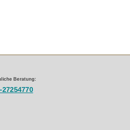
nd Empfänger. Damit einhergehend, eine nahezu perfekte
 Der optischen Signalübertragung kommt dabei eine
tragung von 4K Ultra 3840x 2160@60 Hz bis zu 100m stabil
und deren Rückwandlung. Dabei sind die Baugruppen
Aufbau des Gehäuses ist verg-oldet. Es besteht aus
lay und benötigt keine zusätzlichen Treiber oder
liche Beratung:
rd für HDMI Übertragungen und Kabellänge
-27254770