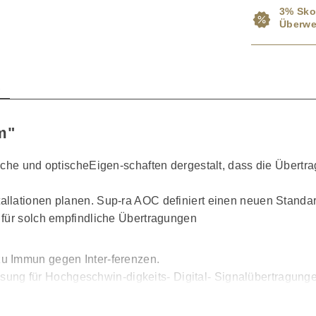
3% Sko
Überwe
n
m"
ische und optischeEigen-schaften dergestalt, dass die Übert
allationen planen. Sup-ra AOC definiert einen neuen Stand
 für solch empfindliche Übertragungen
u Immun gegen Inter-ferenzen.
 Lösung für Hochgeschwin-digkeits- Digital- Signalübertragung
enannt.
 seit vielen Jahren industriell genutzt, siehe TosLink in CD/