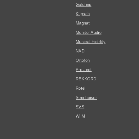
Goldring
Klipsch
Magnat
Monitor Audio
Musical Fidelity
NAD
Ortofon
Pro-Ject
REKKORD
Rotel
Sennheiser
SVS
WiiM