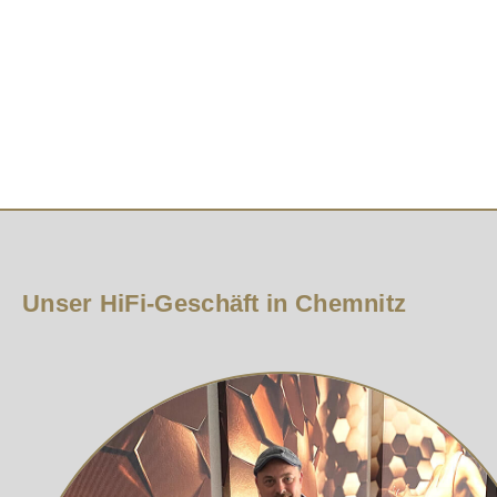
Die optische Signalübertragung bietet neben den gena
Isolation gegen Interferenzen.
Heutzutage erleben wir einen gigantischen Schritt vorw
Schlüsselstellung zu.
Supra AOC (Aktives optisches Kabel) kombiniert elektri
möglich ist!
Das Supra AOC beinhaltet elektronische Baugruppen zu
äußerst intelligent angeordnet. Sie passen damit perfe
Vollmetall zur Abschirmung gegen Einstreuungen an den
externe Stromversorgung.
Unser HiFi-Geschäft in Chemnitz
Mit dem neuen Supra AOC kann man zukunftssicher Inst
Ausstattung und Leistung
Eigens entwickelte goldplattierte und abgesch
Einsatz von optischen Technologien und Bautei
Unterstützt Auflösungen bis:Ultra HD 4K 3840
Dolby Athmos, True HD, DTS-HD Master Audio, 