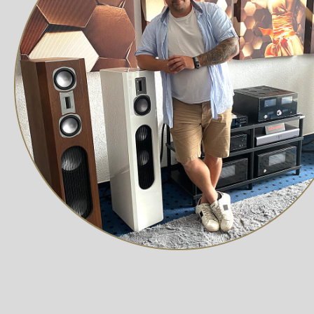
Plug & Play Aufbau – keine zusätzlichen Treib
Dünnes, hochflexibles Kabel, Durchmesser 4,5
Die extrem große Bandbreite von 20 Gbps ermögl
4:4:4 color
HDR Unterstützung
ARC & CEC
HDCP 2.2