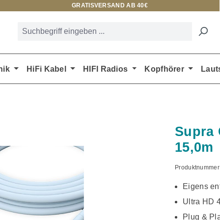
GRATISVERSAND AB 40€
nik
HiFi Kabel
HIFI Radios
Kopfhörer
Laut
Supra
15,0m
Produktnummer
Eigens ent
Ultra HD 
Plug & Pl