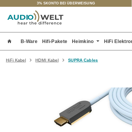
3% SKONTO BEI ÜBERWEISUNG
m Hauptinhalt springen
Zur Suche springen
Zur Hauptnavigation springen
B-Ware
Hifi-Pakete
Heimkino
HiFi Elektro
HiFi Kabel
HDMI Kabel
SUPRA Cables
Bildergalerie überspringen