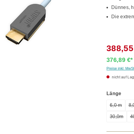
Dünnes, h
Die extre
388,55
376,89 €
Preise inkl. MwS
nicht auf Lag
ausw
Länge
6,0 m
8,
(Diese Op
30,0m
4
(Diese Op