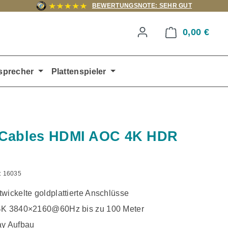
BEWERTUNGSNOTE: SEHR GUT
0,00 €
Ware
sprecher
Plattenspieler
 Cables HDMI AOC 4K HDR
:
16035
wickelte goldplattierte Anschlüsse
4K 3840×2160@60Hz bis zu 100 Meter
ay Aufbau