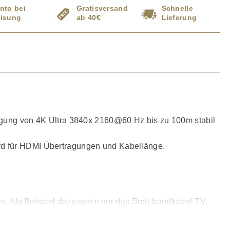
nto bei
Gratisversand
Schnelle
isung
ab 40€
Lieferung
ragung von 4K Ultra 3840x 2160@60 Hz bis zu 100m stabil
ard für HDMI Übertragungen und Kabellänge.
en. Als Beispiel dazu seien nur das Breit-bandkabel-TV,
DVD Spielern.