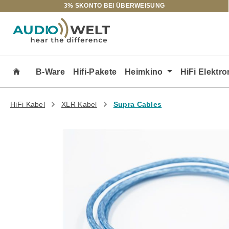
3% SKONTO BEI ÜBERWEISUNG
m Hauptinhalt springen
Zur Suche springen
Zur Hauptnavigation springen
B-Ware
Hifi-Pakete
Heimkino
HiFi Elektro
HiFi Kabel
XLR Kabel
Supra Cables
Bildergalerie überspringen