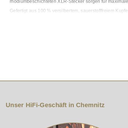
rhodiumbeschichteten XLR-Stecker sorgen für maximale K
Gefertigt aus 100 % versilbertem, sauerstofffreiem Kupf
Schaumisolierung reduziert Kapazitäten auf ein Minimum
Bereich.
Jedes Kabel wird von erfahrenen Technikern in Schwede
Das Ergebnis: Ein Kabel, das Maßstäbe setzt und Musik 
Erleben Sie mit dem Supra Digital Excalibur XLR jede N
ist ein entscheidender Bestandteil eines hochklassigen 
Gut zu wissen:
Reine, silberplattierte OFC-Leiter – Für herausrage
Rhodium-beschichtete XLR-Stecker – Robust, korrosi
Echte 110-Ohm-Impedanz – Entspricht exakt dem AE
PE-Schaumisolierung – Extrem niedrige Kapazität fü
Unser HiFi-Geschäft in Chemnitz
Handverlötet in Schweden – Präzision, Qualität un
Hergestellt in Schweden – Qualität aus Überzeugu