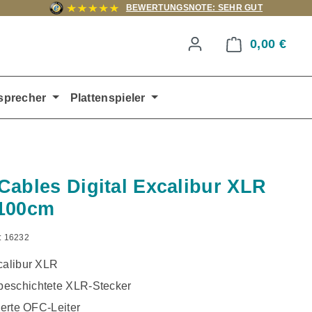
BEWERTUNGSNOTE: SEHR GUT
0,00 €
Ware
sprecher
Plattenspieler
Cables Digital Excalibur XLR
 100cm
:
16232
calibur XLR
eschichtete XLR-Stecker
tierte OFC-Leiter