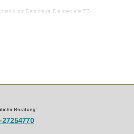
ynamik und Detailtreue. Die spezielle PE-
ziell für perfekte Transientenwiedergabe im digitalen
promisslosen Qualitätsanspruch und technische Präzision.
gedacht war. Dieses Kabel ist nicht einfach Zubehör – es
liche Beratung:
-27254770