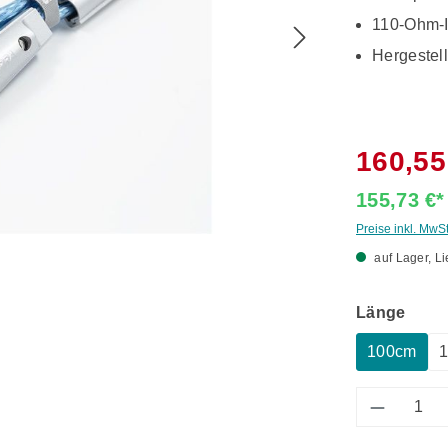
110-Ohm-
Hergestel
160,55
155,73 €
Preise inkl. MwS
auf Lager, Li
ausw
Länge
100cm
Produkt 