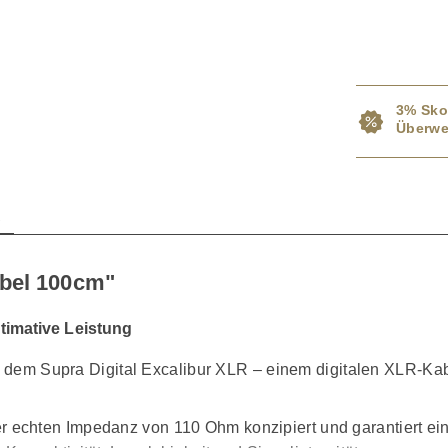
3% Sko
Überwe
n
abel 100cm"
ltimative Leistung
t dem Supra Digital Excalibur XLR – einem digitalen XLR-Kab
hten Impedanz von 110 Ohm konzipiert und garantiert eine p