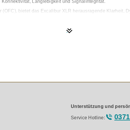
onnektivität, Langlebigkeit und Signalintegrität.
er (OFC), bietet das Excalibur XLR herausragende Klarheit, D
 und ermöglicht eine blitzschnelle Signalübertragung – essen
n per Hand gelötet – ein sichtbares Zeichen für Supras kom
in ihrer reinsten Form erlebbar macht.
ote, jede Nuance und jedes Detail – so, wie es vom Künstler 
digitalen Audiosystems.
nde Hochfrequenzleistung und kristallklares Audio
onsbeständig und mit exzellenter Leitfähigkeit
S/EBU-Standard für perfekte digitale Signalführung
r perfekte Transienten und höchste Präzision
Unterstützung und persön
d maximale Zuverlässigkeit
0371
Service Hotline:
ng