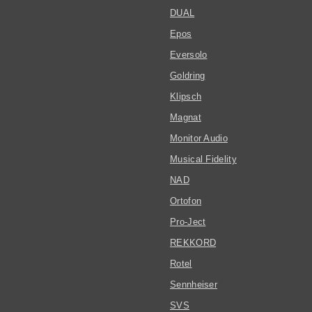
DUAL
Epos
Eversolo
Goldring
Klipsch
Magnat
Monitor Audio
Musical Fidelity
NAD
Ortofon
Pro-Ject
REKKORD
Rotel
Sennheiser
SVS