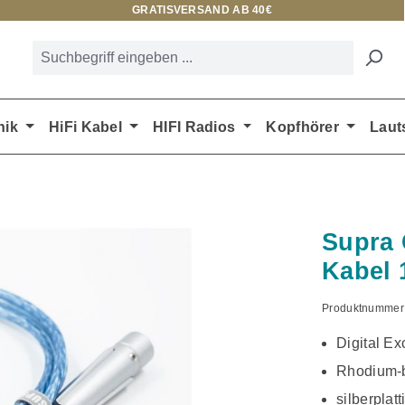
GRATISVERSAND AB 40€
nik
HiFi Kabel
HIFI Radios
Kopfhörer
Laut
Supra 
Kabel
Produktnummer
Digital Ex
Rhodium-b
silberplat