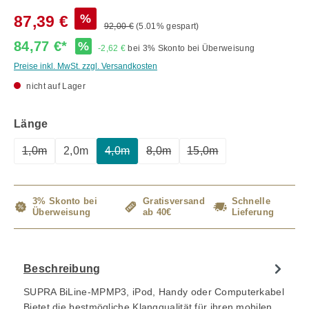
%
87,39 €
92,00 €
(5.01% gespart)
84,77 €*
%
-2,62 €
bei 3% Skonto bei Überweisung
Preise inkl. MwSt. zzgl. Versandkosten
nicht auf Lager
auswählen
Länge
1,0m
2,0m
4,0m
8,0m
15,0m
(Diese Option ist zurzeit nicht verfügbar.)
(Diese Option ist zurzeit nicht verfügbar.)
(Diese Option ist zurzeit nicht ve
(Diese Option ist zurzei
3% Skonto bei
Gratisversand
Schnelle
Überweisung
ab 40€
Lieferung
Beschreibung
SUPRA BiLine-MPMP3, iPod, Handy oder Computerkabel
Bietet die bestmögliche Klangqualität für ihren mobilen