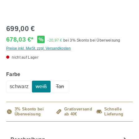
699,00 €
678,03 €*
%
-20,97 €
bei 3% Skonto bei Überweisung
Preise inkl. MwSt. zzgl. Versandkosten
nicht auf Lager
auswählen
Farbe
schwarz
weiß
Tan
(Diese Option ist zurzeit nicht verfügbar.)
(Diese Option ist zurzeit nicht verfügba
3% Skonto bei
Gratisversand
Schnelle
Überweisung
ab 40€
Lieferung