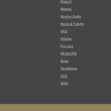
Klipsch
Magnat
Monitor Audio
Musical Fidelity
NAD
Ortofon
Pro-Ject
REKKORD
Rotel
Sennheiser
SVS
WiiM