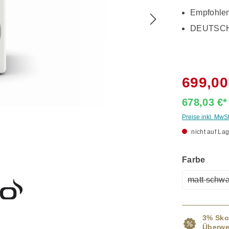
Empfohlen
DEUTSCH
699,00
678,03 €
Preise inkl. MwS
nicht auf Lag
ausw
Farbe
matt schwa
(Dies
3% Sko
Überwe