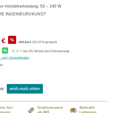
e Verstärkerleistung: 50 – 140 W
E INGENIEURSKUNST
 €
%
999,50 €
(30.07% gespart)
*
%
-20,97 €
bei 3% Skonto bei Überweisung
t. zzgl. Versandkosten
er
ählen
rz
weiß matt, silber
e Option ist zurzeit nicht verfügbar.)
(Diese Option ist zurzeit nicht verfügbar.)
nto bei
Gratisversand
Schnelle
isung
ab 40€
Lieferung