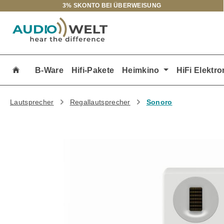
3% SKONTO BEI ÜBERWEISUNG
m Hauptinhalt springen
Zur Suche springen
Zur Hauptnavigation springen
B-Ware
Hifi-Pakete
Heimkino
HiFi Elektro
Lautsprecher
Regallautsprecher
Sonoro
Bildergalerie überspringen