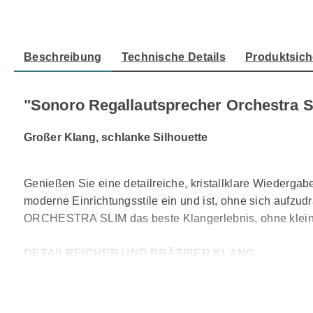
Beschreibung
Technische Details
Produktsich
"Sonoro Regallautsprecher Orchestra S
Großer Klang, schlanke Silhouette
Genießen Sie eine detailreiche, kristallklare Wiedergab
moderne Einrichtungsstile ein und ist, ohne sich aufzu
ORCHESTRA SLIM das beste Klangerlebnis, ohne klein
DETAILREICHER UND PRÄZISER KLANG
Die 2-Wege-Bassreflex Kompaktlautsprecher sind mit ih
Hochtonbereich sorgt der in einen Wave Guide eingebette
versetzte Air Motion Transformer und die sorgfältig ab