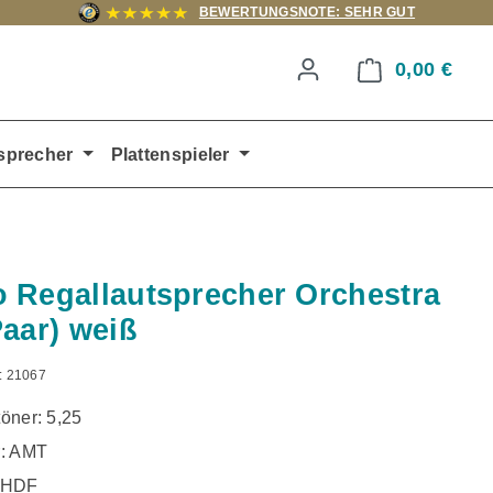
BEWERTUNGSNOTE: SEHR GUT
0,00 €
Ware
sprecher
Plattenspieler
 Regallautsprecher Orchestra
Paar) weiß
:
21067
töner: 5,25
r: AMT
 HDF