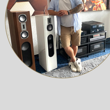
Handgeschliffenes Holzgehäuse veredelt mit e
Abgerundete Ecken
Außer an den Seiten keine parallelen Wände
Gestaltet und entwickelt in Deutschland
Erhältlich in den Farben: Schwarz (matt), Weiß 