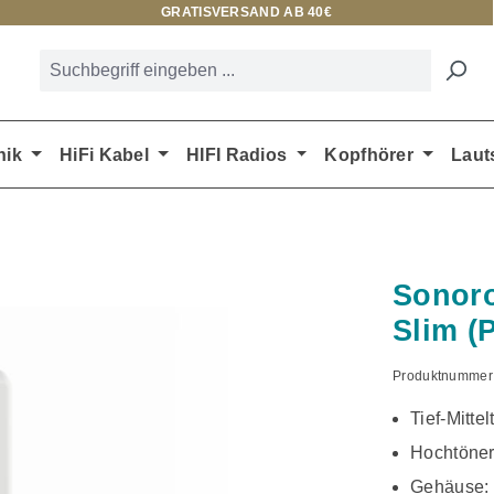
GRATISVERSAND AB 40€
nik
HiFi Kabel
HIFI Radios
Kopfhörer
Laut
Sonoro
Slim (
Produktnummer
Tief-Mittel
Hochtöne
Gehäuse: