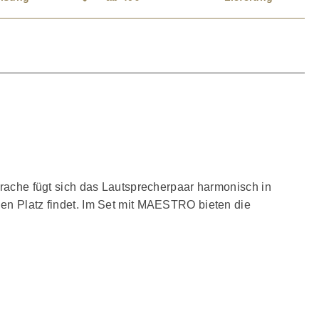
prache fügt sich das Lautsprecherpaar harmonisch in
nen Platz findet. Im Set mit MAESTRO bieten die
d mittlere Räume mit klarem Klang auszufüllen. Im
re Wiedergabe. Die nach hinten abfallende Schallwand, der
, präzise Instrumentenortung und eine weiträumige Bühne.