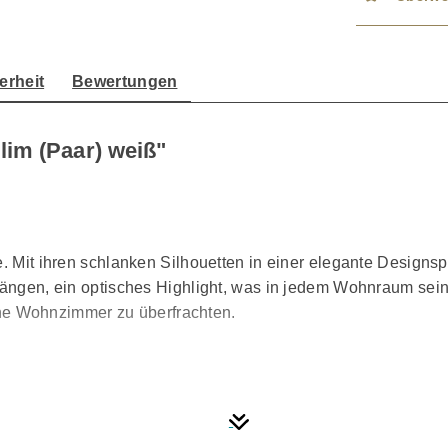
erheit
Bewertungen
lim (Paar) weiß"
e. Mit ihren schlanken Silhouetten in einer elegante Designs
drängen, ein optisches Highlight, was in jedem Wohnraum sei
e Wohnzimmer zu überfrachten.
ren schlanken Abmessungen perfekt dafür geeignet kleine un
te Air Motion Transformer für eine detailreiche, kristallkla
gestimmte Frequenzweiche sorgen für ein verbessertes Timing