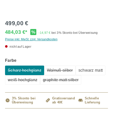
499,00 €
484,03 €*
%
-14,97 €
bei 3% Skonto bei Überweisung
Preise inkl. MwSt. zzgl. Versandkosten
nicht auf Lager
auswählen
Farbe
Scharz hochglanz
Walnuß-silber
schwarz matt
(Diese Option ist zurzeit nicht verfügbar.)
(Diese Option ist zurzeit nicht v
weiß hochglanz
graphite matt silber
(Diese Option ist zurzeit nicht verfügbar.)
(Diese Option ist zurzeit nicht v
3% Skonto bei
Gratisversand
Schnelle
Überweisung
ab 40€
Lieferung