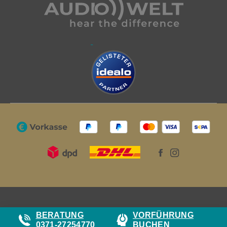
BERATUNG
VORFÜHRUNG
0371-27254770
BUCHEN