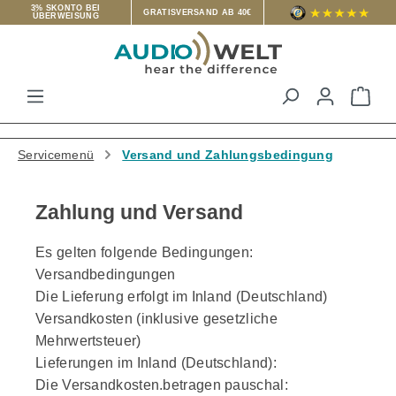
3% SKONTO BEI
GRATISVERSAND AB 40€
ÜBERWEISUNG
Zum Hauptinhalt springen
War
Servicemenü
Versand und Zahlungsbedingung
Zahlung und Versand
Es gelten folgende Bedingungen:
Versandbedingungen
Die Lieferung erfolgt im Inland (Deutschland)
Versandkosten (inklusive gesetzliche
Mehrwertsteuer)
Lieferungen im Inland (Deutschland):
Die Versandkosten.betragen pauschal: