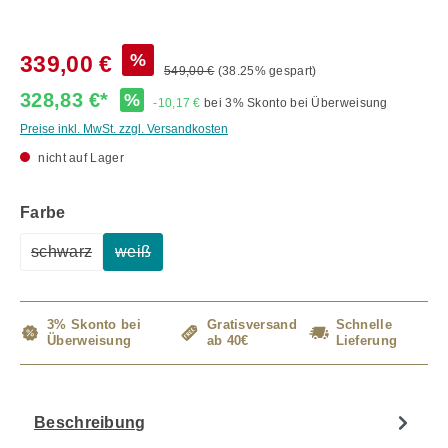
%
339,00 €
549,00 €
(38.25% gespart)
328,83 €*
%
-10,17 €
bei 3% Skonto bei Überweisung
Preise inkl. MwSt. zzgl. Versandkosten
nicht auf Lager
auswählen
Farbe
schwarz
weiß
(Diese Option ist zurzeit nicht verfügbar.)
(Diese Option ist zurzeit nicht verfügbar.)
3% Skonto bei
Gratisversand
Schnelle
Überweisung
ab 40€
Lieferung
Beschreibung