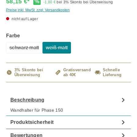
58,15 €*
%
-1,80 €
bei 3% Skonto bei Überweisung
Preise inkl. MwSt. zzgl. Versandkosten
nicht auf Lager
auswählen
Farbe
schwarz matt
weiß matt
(Diese Option ist zurzeit nicht verfügbar.)
(Diese Option ist zurzeit nicht verfügbar
3% Skonto bei
Gratisversand
Schnelle
Überweisung
ab 40€
Lieferung
Beschreibung
Wandhalter für Phase 150
Produktsicherheit
Bewertungen