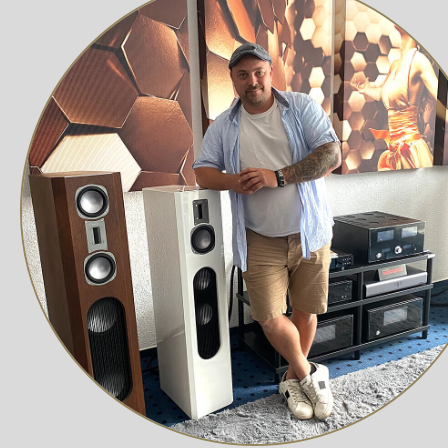
nahezu unmessbare Werte reduziert. Im Inneren des Ger
Geschwindigkeitsumschaltung für eine stabile und sauber
Hochwertiger Tonarm für beste Klang
Der 9-Zoll-Tonarm des X2 B ist ebenfalls eine Klasse für
minimiert effektiv Resonanzen. Das konische
Tonarmro
Klangwiedergabe führt. Die
hochwertigen Tonarmlage
Tonabtastung entscheidend ist.
Vollsymmetrische Verkabelung
Ein weiteres Plus ist die vollständig symmetrische Ver
besseren Klangqualität und einem höheren Rauschabstand
möchten.
Montierter MC-Tonabnehmer Ortofon 
Der Pro-Ject X2 B wird mit einem spielfertig montierten
ermöglicht ab Werk eine True Balanced Connection. Ko