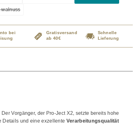
Diese Option ist zurzeit nicht verfügbar.)
(Diese Option ist zurzeit nicht verfügbar.)
(Diese Option ist zur
t walnuss
Diese Option ist zurzeit nicht verfügbar.)
nto bei
Gratisversand
Schnelle
isung
ab 40€
Lieferung
 Der Vorgänger, der Pro-Ject X2, setzte bereits hohe
ne Details und eine exzellente
Verarbeitungsqualität