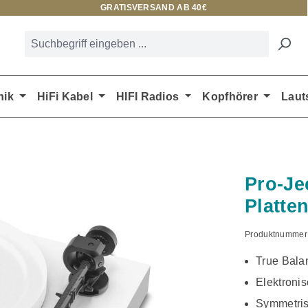
GRATISVERSAND AB 40€
nik
HiFi Kabel
HIFI Radios
Kopfhörer
Laut
Pro-Je
Platte
Produktnummer
True Bala
Elektroni
Symmetris