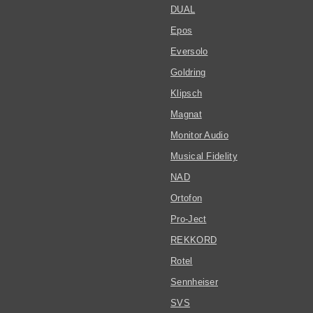
DUAL
Epos
Eversolo
Goldring
Klipsch
Magnat
Monitor Audio
Musical Fidelity
NAD
Ortofon
Pro-Ject
REKKORD
Rotel
Sennheiser
SVS