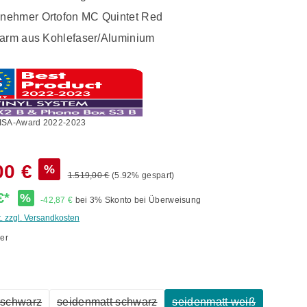
nehmer Ortofon MC Quintet Red
narm aus Kohlefaser/Aluminium
ISA-Award 2022-2023
00 €
%
1.519,00 €
(5.92% gespart)
 €*
%
-42,87 €
bei 3% Skonto bei Überweisung
t. zzgl. Versandkosten
er
ählen
 schwarz
seidenmatt schwarz
seidenmatt weiß