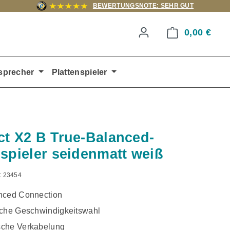
BEWERTUNGSNOTE: SEHR GUT
0,00 €
Ware
sprecher
Plattenspieler
ct X2 B True-Balanced-
nspieler seidenmatt weiß
:
23454
nced Connection
sche Geschwindigkeitswahl
che Verkabelung