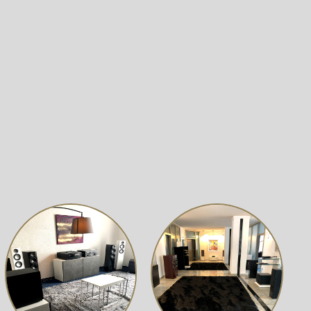
ombination mit der elektronischen
 fehlerfreie Wiedergabe der Schallplatten.
erkstoff
, bietet er eine hervorragende Steifigkeit und
fung, was zu einer klaren und detailreichen
hen Widerstand bewegt, was besonders für eine präzise
irmung sind komplett voneinander getrennt, was zu einer
t, die das Beste aus ihrer Vinyl-Sammlung herausholen
rsystem
ist perfekt auf den Plattenspieler abgestimmt und
XLR
und dem Vorverstärker
Pro-Ject Phono Box S3 B