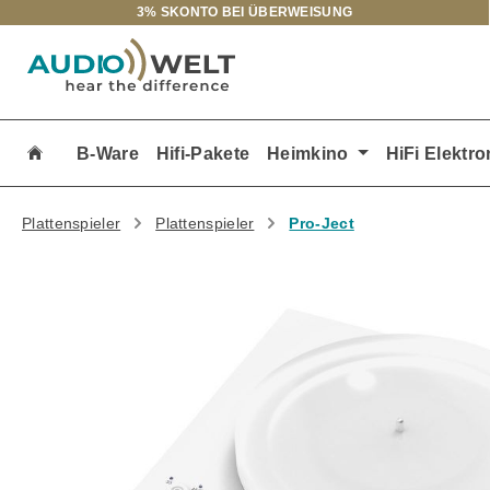
3% SKONTO BEI ÜBERWEISUNG
m Hauptinhalt springen
Zur Suche springen
Zur Hauptnavigation springen
B-Ware
Hifi-Pakete
Heimkino
HiFi Elektro
Plattenspieler
Plattenspieler
Pro-Ject
Bildergalerie überspringen