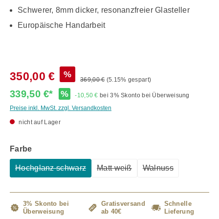
Schwerer, 8mm dicker, resonanzfreier Glasteller
Europäische Handarbeit
%
350,00 €
369,00 €
(5.15% gespart)
339,50 €*
%
-10,50 €
bei 3% Skonto bei Überweisung
Preise inkl. MwSt. zzgl. Versandkosten
nicht auf Lager
auswählen
Farbe
Hochglanz schwarz
Matt weiß
Walnuss
(Diese Option ist zurzeit nicht verfügbar.)
(Diese Option ist zurzeit nicht ve
(Diese Option ist zu
3% Skonto bei
Gratisversand
Schnelle
Überweisung
ab 40€
Lieferung