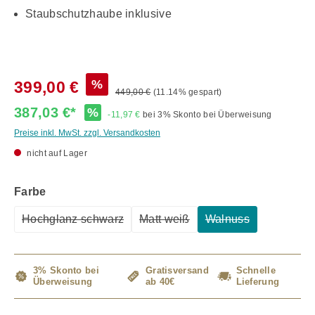
Staubschutzhaube inklusive
%
399,00 €
449,00 €
(11.14% gespart)
387,03 €*
%
-11,97 €
bei 3% Skonto bei Überweisung
Preise inkl. MwSt. zzgl. Versandkosten
nicht auf Lager
auswählen
Farbe
Hochglanz schwarz
Matt weiß
Walnuss
(Diese Option ist zurzeit nicht verfügbar.)
(Diese Option ist zurzeit nicht ve
(Diese Option ist zu
3% Skonto bei
Gratisversand
Schnelle
Überweisung
ab 40€
Lieferung