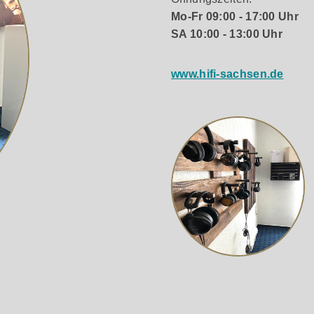
eler, der klanglich sowie optisch überzeugt.
Mo-Fr 09:00 - 17:00 Uhr
SA 10:00 - 13:00 Uhr
idenmatt Elektronische Geschwindigkeitswahl zwischen 33 u
www.hifi-sachsen.de
-Füßen Der Plattenteller ist eine Sandwichkonstruktion aus d
einer Laufbuchse aus Sinterbronze, in der eine Edelstahlachs
törungen Eine Lichtgrau getönte, auf Scharnieren gelagerte
justiertem MM-Tonabnehmer Ortofon OM 5E Auflagekraft und An
ht verändert werden Ein RCA/Cinch-Buchsen-Terminal macht 
ca. 123cm) beiliegend
m Verstärker.