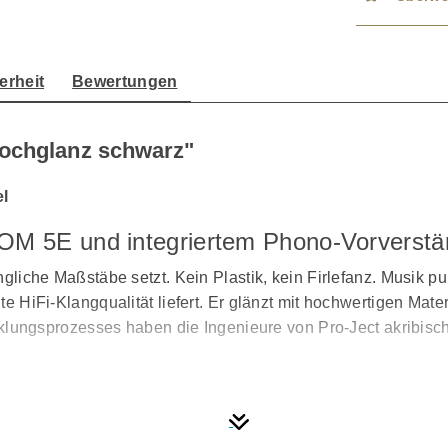
erheit
Bewertungen
Hochglanz schwarz"
el
M 5E und integriertem Phono-Vorverstär
angliche Maßstäbe setzt. Kein Plastik, kein Firlefanz. Musik p
chte HiFi-Klangqualität liefert. Er glänzt mit hochwertigen M
ngsprozesses haben die Ingenieure von Pro-Ject akribisch d
weiß & Walnuss seidenmatt erhältlich, wird gänzlich ohne H
dieser Philosophie ist auch der über einen Riemen angetrieb