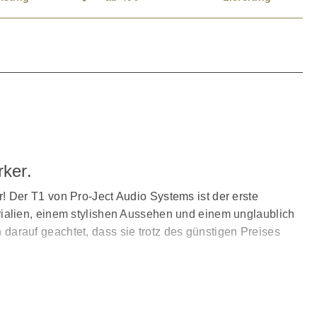
ker.
ur! Der T1 von Pro-Ject Audio Systems ist der erste
aterialien, einem stylishen Aussehen und einem unglaublich
arauf geachtet, dass sie trotz des günstigen Preises
ohlräume gefertigt, sodass keine unerwünschten
ene Plattenteller aus Sicherheitsglas gearbeitet. Im