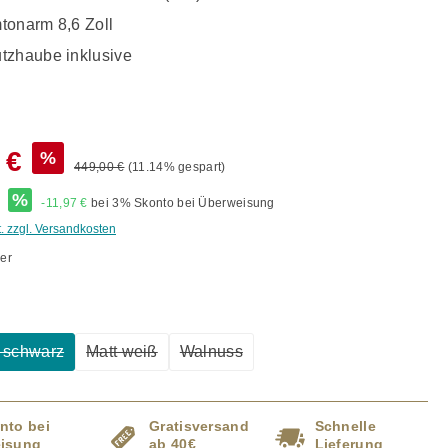
tonarm 8,6 Zoll
tzhaube inklusive
 €
%
449,00 €
(11.14% gespart)
*
%
-11,97 €
bei 3% Skonto bei Überweisung
t. zzgl. Versandkosten
er
ählen
 schwarz
Matt weiß
Walnuss
Diese Option ist zurzeit nicht verfügbar.)
(Diese Option ist zurzeit nicht verfügbar.)
(Diese Option ist zurzeit nicht verfü
nto bei
Gratisversand
Schnelle
isung
ab 40€
Lieferung