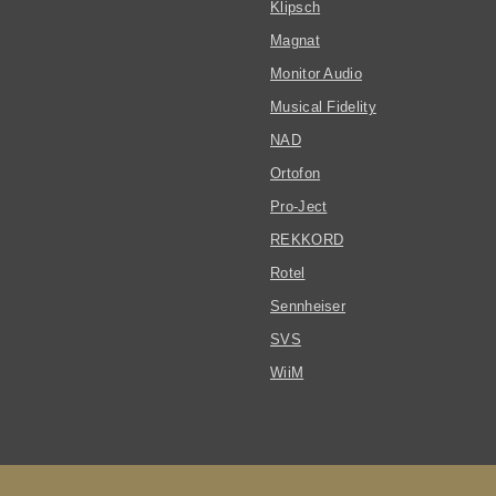
Klipsch
Magnat
Monitor Audio
Musical Fidelity
NAD
Ortofon
Pro-Ject
REKKORD
Rotel
Sennheiser
SVS
WiiM