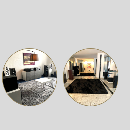
nd 45 U/min Integrierter Phono-Vorverstärker (MM)
em Subteller, einem acht Millimeter starken Glasteller
e von hoher Passgenauigkeit läuft Ausgelagertes Netzteil
 Staubschutzhaube aus Plexiglas liegt bei
tiskating-Kompensation sind voreingestellt. Die
den Anschluss individueller Phonokabel möglich