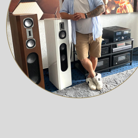
Genau das macht den T1 zu einem echten HiFi-Plattenspi
Laufwerk
Chassis glänzend schwarz, weiß matt und in Walnuss se
Chassis aus verdichteten Holzfasern, mit Schockabsorber
und einer Filzmatte Das Plattentellerlager besteht aus 
zum Schutz vor mechanischen und elektromagnetischen S
Tonarm
Gerader 8,6-Zoll-Tonarm Lieferung mit montiertem und 
Einstellung für die Antiskating-Kompensation kann nic
Tonarmkabel Pro-Ject Connect it Phono RCA-E (Länge 
Anschluss
Wahlweise Hochpegeleingang oder MM-Phonoeingang a