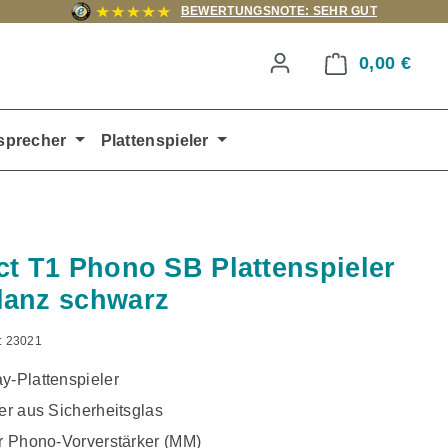
BEWERTUNGSNOTE: SEHR GUT
0,00 €
Ware
sprecher
Plattenspieler
ct T1 Phono SB Plattenspieler
lanz schwarz
:
23021
y-Plattenspieler
ler aus Sicherheitsglas
er Phono-Vorverstärker (MM)