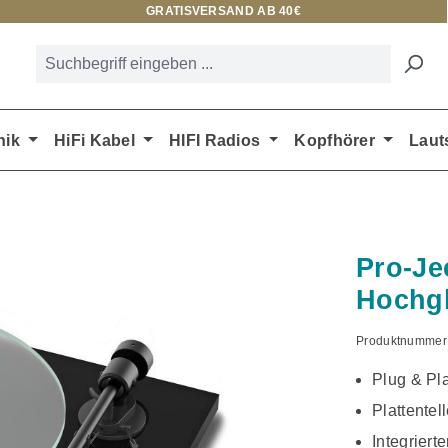
GRATISVERSAND AB 40€
nik
HiFi Kabel
HIFI Radios
Kopfhörer
Laut
Pro-Je
Hochg
Produktnummer
Plug & Pla
Plattentel
Integriert