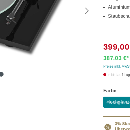
Aluminium
Staubschu
399,00
387,03 €
Preise inkl. MwS
nicht auf Lag
ausw
Farbe
Hochglanz
(
3% Sko
Überwe