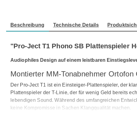
Beschreibung
Technische Details
Produktsich
"Pro-Ject T1 Phono SB Plattenspieler 
Audiophiles Design auf einem leistbaren Einstiegslev
Montierter MM-Tonabnehmer Ortofon O
Der Pro-Ject T1 ist ein Einsteiger-Plattenspieler, der kl
Plattenspieler der T-Linie, der für wenig Geld bereits e
lebendigen Sound. Während des umfangreichen Entwicklu
keine Kompromisse in Sachen Klangqualität machen.
Das CNC-gefräste Chassis, in Hochglanz schwarz, matt 
Vibrationen im Chassis auftreten können. Ganz im Sinne 