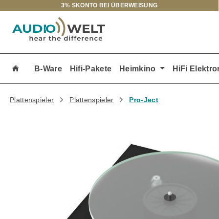
3% SKONTO BEI ÜBERWEISUNG
m Hauptinhalt springen
Zur Suche springen
Zur Hauptnavigation springen
B-Ware
Hifi-Pakete
Heimkino
HiFi Elektro
Plattenspieler
Plattenspieler
Pro-Ject
Bildergalerie überspringen