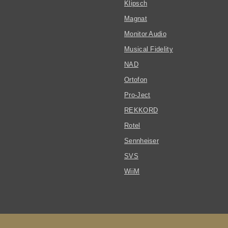
Klipsch
Magnat
Monitor Audio
Musical Fidelity
NAD
Ortofon
Pro-Ject
REKKORD
Rotel
Sennheiser
SVS
WiiM