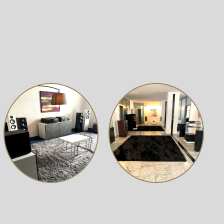
 Trotz des erschwinglichen Preises wurde bei der
 der eine hohe Klangqualität mit einem ansprechenden
n hervorragendes Preis-Leistungs-Verhältnis und wird Ihre