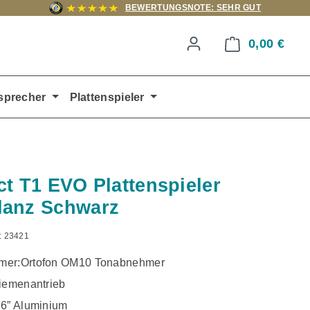
BEWERTUNGSNOTE: SEHR GUT
0,00 €
Ware
sprecher
Plattenspieler
ct T1 EVO Plattenspieler
lanz Schwarz
:
23421
mer:Ortofon OM10 Tonabnehmer
Riemenantrieb
,6” Aluminium