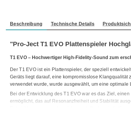
Beschreibung
Technische Details
Produktsich
"Pro-Ject T1 EVO Plattenspieler Hochg
T1 EVO – Hochwertiger High-Fidelity-Sound zum ersc
Der T1 EVO ist ein Plattenspieler, der speziell entwicke
Geräts liegt darauf, eine kompromisslose Klangqualität
verwendet wurde, wurde ausgewählt, um eine optimale Le
Bei der Entwicklung des T1 EVO war es das Ziel, einen
ermöglicht, das auf Resonanzfreiheit und Stabilität aus
Entwicklungsprozess hat sichergestellt, dass jede Komp
Hochwertige Materialien für besten Kl