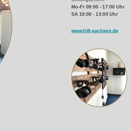
langleistung, die auch anspruchsvolle Ohren zufriedenstellt.
Mo-Fr 09:00 - 17:00 Uhr
t, die den Klang beeinträchtigen könnte.
SA 10:00 - 13:00 Uhr
 ideale Wahl für alle ist, die einen Plattenspieler suchen,
 Neueinsteiger in die Welt des Vinyls – der T1 EVO bietet ei
www.hifi-sachsen.de
für alle Modelle
d Walnuss
OM10 Tonabnehmer
hell
rm