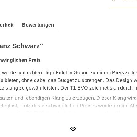
erheit
Bewertungen
lanz Schwarz"
hwinglichen Preis
lt wurde, um echten High-Fidelity-Sound zu einem Preis zu lief
 zu bieten, ohne dabei das Budget zu sprengen. Das Design wu
istung zu gewährleisten. Der T1 EVO zeichnet sich durch hoc
 satten und lebendigen Klang zu erzeugen. Dieser Klang wird
gelegt ist. Trotz des erschwinglichen Preises wurden keine A
onente des T1 EVO dazu beiträgt, einen optimalen Klang zu l
ang