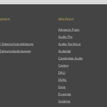
ionen
Marken
hltem Glas
ssis
Advance Paris
Audio Pro
ieren
/ Datenschutzerklärung
Audio-Technica
Zahlungsbedingungen
Audiolab
Cambridge Audio
 inkl.
ieren
Canton
DALI
DUAL
Epos
Eversolo
Goldring