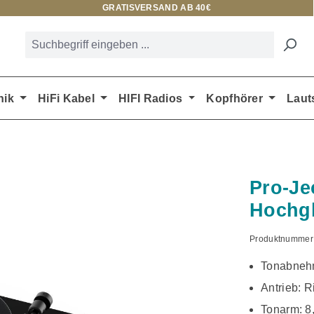
GRATISVERSAND AB 40€
nik
HiFi Kabel
HIFI Radios
Kopfhörer
Laut
Pro-Je
Hochg
Produktnummer
Tonabneh
Antrieb: 
Tonarm: 8