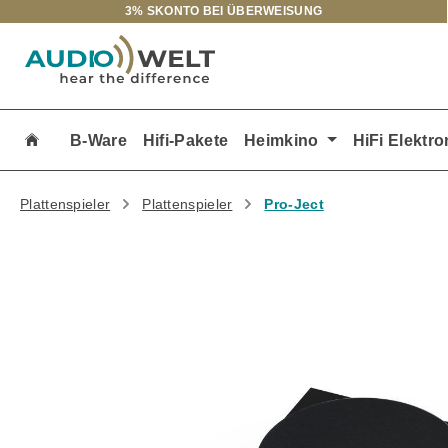
3% SKONTO BEI ÜBERWEISUNG
m Hauptinhalt springen
Zur Suche springen
Zur Hauptnavigation springen
B-Ware
Hifi-Pakete
Heimkino
HiFi Elektro
Plattenspieler
Plattenspieler
Pro-Ject
Bildergalerie überspringen