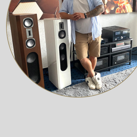
hochwertigen Materialien bietet er eine hervorragende K
Entwicklung des T1 EVO auf keine Komponente verzichte
Zusammenfassend lässt sich sagen, dass der T1 EVO eine
Design kombiniert. Ob für erfahrene HiFi-Liebhaber oder
HiFi-Anlage perfekt ergänzen.
Standard
NEUE elektronische Geschwindigkeitsänderung 
Erhältlich in Hochglanzschwarz, Satinweiß un
Tonabnemer
Voreingestellter und vorinstallierter Ortofon 
Tonarm
Einteiliges Tonarmdesign mit integrierter Heads
Reibungsarmes, vibrationsfreies Tonarmlager
8,6“ hochpräziser und leichter Aluminium-Tona