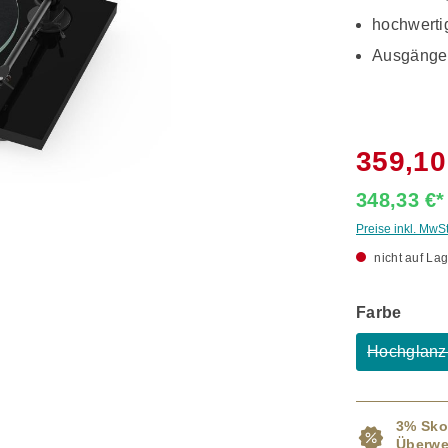
hochwerti
Ausgänge
359,10
348,33 €
Preise inkl. MwS
nicht auf Lag
ausw
Farbe
Hochglanz
(
3% Sko
Überwe