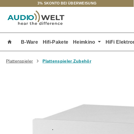
3% SKONTO BEI ÜBERWEISUNG
m Hauptinhalt springen
Zur Suche springen
Zur Hauptnavigation springen
B-Ware
Hifi-Pakete
Heimkino
HiFi Elektro
Plattenspieler
Plattenspieler Zubehör
Bildergalerie überspringen