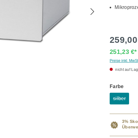
Mikroproz
259,00
251,23 €
Preise inkl. MwS
nicht auf Lag
ausw
Farbe
silber
(Diese Op
3% Sko
Überwe