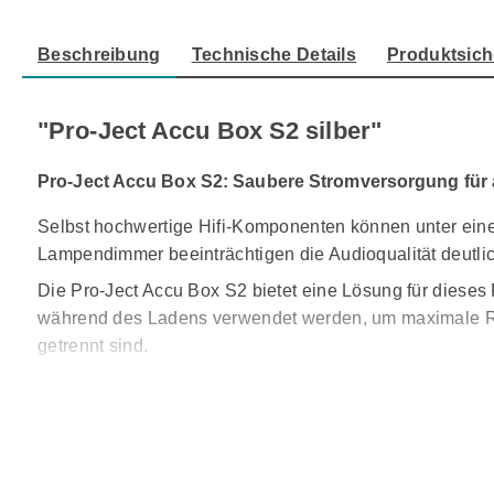
Beschreibung
Technische Details
Produktsich
"Pro-Ject Accu Box S2 silber"
Pro-Ject Accu Box S2: Saubere Stromversorgung für a
Selbst hochwertige Hifi-Komponenten können unter ein
Lampendimmer beeinträchtigen die Audioqualität deutlic
Die Pro-Ject Accu Box S2 bietet eine Lösung für diese
während des Ladens verwendet werden, um maximale Rein
getrennt sind.
Dank einer mikroprozessorgesteuerten Ladeautomatik t
bleiben Störkomponenten aus dem Stromnetz fern, und
vermieden.
Praktisch ist zudem, dass angeschlossene Geräte autom