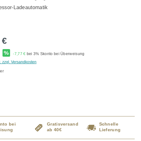
essor-Ladeautomatik
 €
*
%
-7,77 €
bei 3% Skonto bei Überweisung
t. zzgl. Versandkosten
er
ählen
tion ist zurzeit nicht verfügbar.)
nto bei
Gratisversand
Schnelle
isung
ab 40€
Lieferung