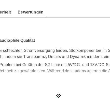
erheit
Bewertungen
udiophile Qualität
er schlechten Stromversorgung leiden. Störkomponenten im 
h, indem sie Transparenz, Details und Dynamik mindern, ein
s Problem bei Geräten der S2-Linie mit 5V/DC- und 18V/DC-S
heit zu gewährleisten. Während des Ladens agieren die Akku
rennt sich die Accu Box S2 nach dem vollständigen Laden au
 Schwankungen in der Netzspannung beeinflussen die Stromv
atisch ein- oder ausgeschaltet werden, je nach Zustand der