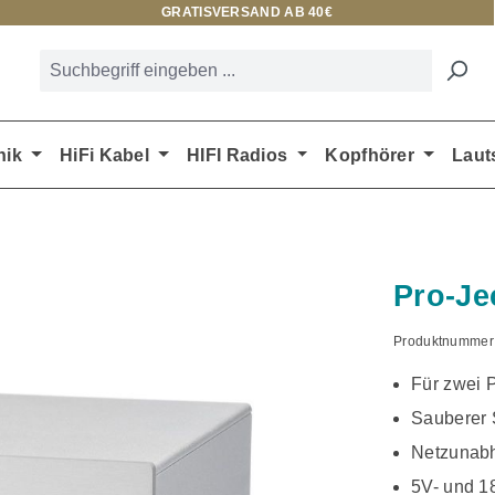
GRATISVERSAND AB 40€
nik
HiFi Kabel
HIFI Radios
Kopfhörer
Laut
Pro-Je
Produktnummer
Für zwei 
Sauberer 
Netzunabh
5V- und 1