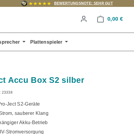
BEWERTUNGSNOTE: SEHR GUT
0,00 €
Ware
sprecher
Plattenspieler
ct Accu Box S2 silber
:
23338
Pro-Ject S2-Geräte
Strom, sauberer Klang
ängiger Akku-Betrieb
8V-Stromversorgung