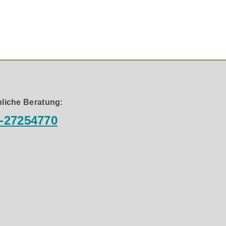
liche Beratung:
-27254770