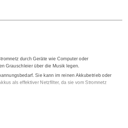
Stromnetz durch Geräte wie Computer oder
en Grauschleier über die Musik legen.
pannungsbedarf. Sie kann im reinen Akkubetrieb oder
s als effektiver Netzfilter, da sie vom Stromnetz
tomatisch vom Netzteil und der Lademimik. Dadurch
ersorgung nicht mehr. Auch Masseschleifen werden
 Accu Box S2.