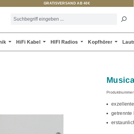
GRATISVERSAND AB 40€
nik
HiFi Kabel
HIFI Radios
Kopfhörer
Laut
Musica
Produktnummer
exzellente
getrennte
erstaunlic