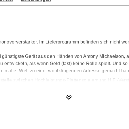
novorverstärker. Im Lieferprogramm befinden sich nicht wen
günstigste Gerät aus den Händen von Antony Michaelson, aber
ntwickeln, als wenn Geld (fast) keine Rolle spielt. Und so 
in aller Welt zu einer wohlklingenden Adresse gemacht hab
ttstelle zwischen Hochleistungs-Plattenspielernund HiFi-Ver
te Verbindung selbst für komplexeste Musik bietet.
chte V90-LPS ist der perfekte Partner für eineVielzahl von 
, um die bestmögliche Leistung aus den jeweiligen Tonabne
 Elemente einer Phonostufe gelegt: Genauigkeit der RIAA-En