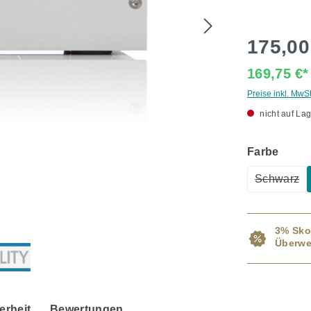
175,00
169,75 €
Preise inkl. MwS
nicht auf Lag
ausw
Farbe
Schwarz
(Diese O
3% Sko
Überwe
erheit
Bewertungen