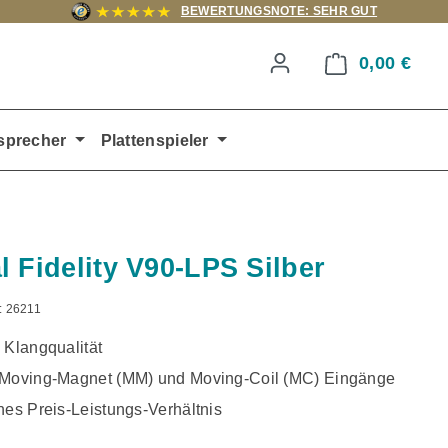
BEWERTUNGSNOTE: SEHR GUT
0,00 €
Ware
sprecher
Plattenspieler
l Fidelity V90-LPS Silber
:
26211
 Klangqualität
 Moving-Magnet (MM) und Moving-Coil (MC) Eingänge
hes Preis-Leistungs-Verhältnis