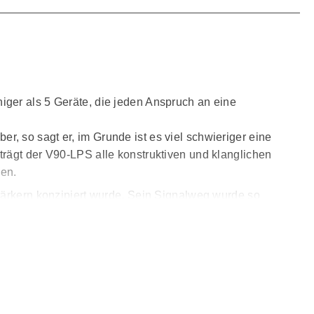
iger als 5 Geräte, die jeden Anspruch an eine
, so sagt er, im Grunde ist es viel schwieriger eine
trägt der V90-LPS alle konstruktiven und klanglichen
en.
stärkern konzipiert wurde. Sein Signalweg wurde so
Plattenspielern. Seine getrennten Moving-Magnet-(MM) und
hmernherauszuholen.
tzerrung, geringes Rauschen, geringe Verzerrungen und