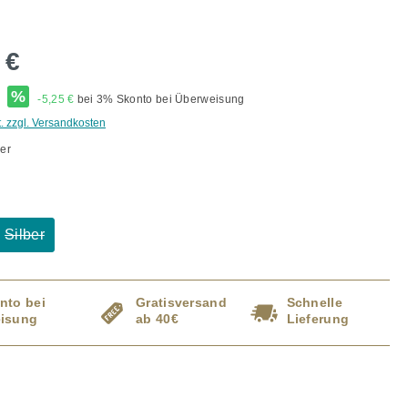
 €
*
%
-5,25 €
bei 3% Skonto bei Überweisung
t. zzgl. Versandkosten
er
ählen
Silber
ption ist zurzeit nicht verfügbar.)
(Diese Option ist zurzeit nicht verfügbar.)
nto bei
Gratisversand
Schnelle
isung
ab 40€
Lieferung