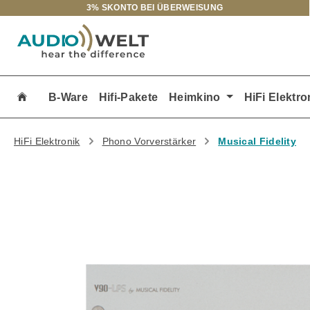
3% SKONTO BEI ÜBERWEISUNG
m Hauptinhalt springen
Zur Suche springen
Zur Hauptnavigation springen
B-Ware
Hifi-Pakete
Heimkino
HiFi Elektro
HiFi Elektronik
Phono Vorverstärker
Musical Fidelity
Bildergalerie überspringen