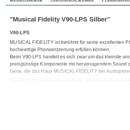
"Musical Fidelity V90-LPS Silber"
V90-LPS
MUSICAL FIDELITY ist berühmt für seine exzellenten Pho
hochwertige Phonoentzerrung erfüllen können.
Beim V90-LPS handelt es sich zwar um das kleinste und 
preisgünstige Komponente mit hervorragendem Sound zu e
Gene, die das Haus MUSICAL FIDELITY bei Audiophilen 
Der V90-LPS ist eine Phono-Stufe, die als ideale Schni
gestaltet, dass er eine klanglichsaubere und transparen
Der in einem schlanken, attraktiven Gehäuse untergebra
Moving-Coil-(MC) Eingängesind individuell abgestimmt
V90-LPS–Technischer Hintergrund
Hierfür wurde besonderes Augenmerk auf die kritischen