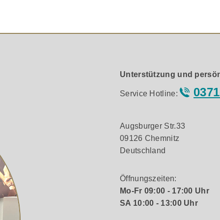
e und ausgeglichene RIAA-Korrektur. Die Abweichungen bet
auch bei MC (besser als 70dB) ist hervorragend und bei jede
ber das ganze Audiofre-quenzband weniger als 0,010%. Die
sches Erlebnis, sondern auch einerstaunliches Preis-Leistun
Unterstützung und persön
eit, vielen Zuhörern Live-Musikdarbietung so nah wie möglic
0371
Service Hotline:
n Tugenden wie musikalischer Fluss und emotional packen
berzeugt.
Augsburger Str.33
09126 Chemnitz
Deutschland
Öffnungszeiten:
Mo-Fr 09:00 - 17:00 Uhr
SA 10:00 - 13:00 Uhr