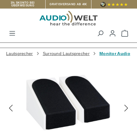
3% SKONTO BEI
GRATISVERSAND AB 40€
ÜBERWEISUNG
Zum Hauptinhalt springen
War
Lautsprecher
Surround Lautsprecher
Monitor Audio
Bildergalerie überspringen