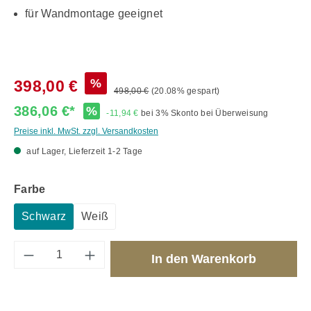
für Wandmontage geeignet
%
398,00 €
498,00 €
(20.08% gespart)
386,06 €*
%
-11,94 €
bei 3% Skonto bei Überweisung
Preise inkl. MwSt. zzgl. Versandkosten
auf Lager, Lieferzeit 1-2 Tage
auswählen
Farbe
Schwarz
Weiß
Produkt Anzahl: Gib den gewünschten Wert 
In den Warenkorb