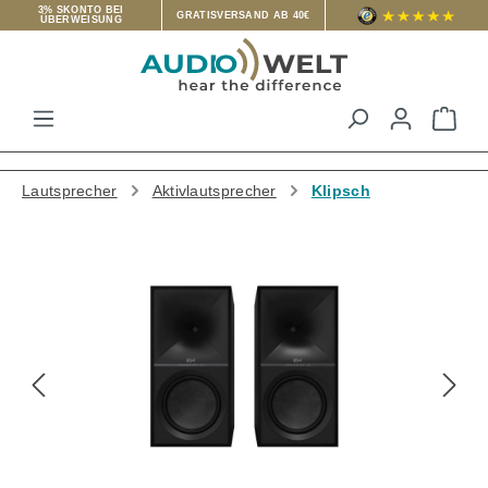
3% SKONTO BEI
GRATISVERSAND AB 40€
ÜBERWEISUNG
Zum Hauptinhalt springen
War
Lautsprecher
Aktivlautsprecher
Klipsch
Bildergalerie überspringen