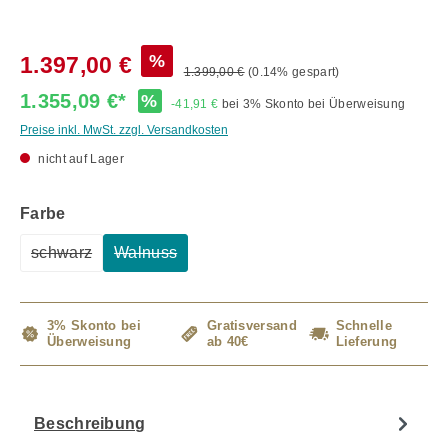
%
1.397,00 €
1.399,00 €
(0.14% gespart)
1.355,09 €*
%
-41,91 €
bei 3% Skonto bei Überweisung
Preise inkl. MwSt. zzgl. Versandkosten
nicht auf Lager
auswählen
Farbe
schwarz
Walnuss
(Diese Option ist zurzeit nicht verfügbar.)
(Diese Option ist zurzeit nicht verfügbar.)
3% Skonto bei
Gratisversand
Schnelle
Überweisung
ab 40€
Lieferung
Beschreibung