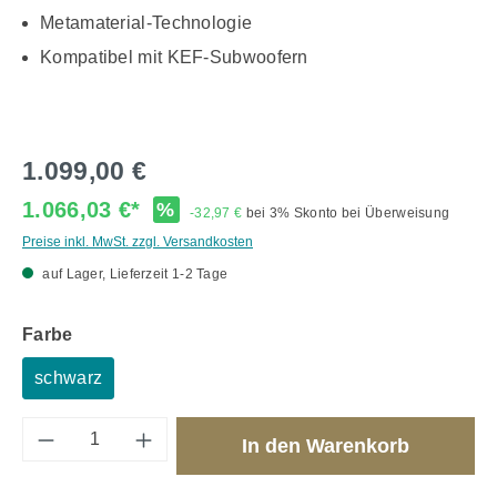
Metamaterial-Technologie
Kompatibel mit KEF-Subwoofern
1.099,00 €
1.066,03 €*
%
-32,97 €
bei 3% Skonto bei Überweisung
Preise inkl. MwSt. zzgl. Versandkosten
auf Lager, Lieferzeit 1-2 Tage
auswählen
Farbe
schwarz
Produkt Anzahl: Gib den gewünschten Wert 
In den Warenkorb