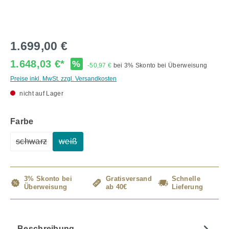
1.699,00 €
1.648,03 €*
%
-50,97 €
bei 3% Skonto bei Überweisung
Preise inkl. MwSt. zzgl. Versandkosten
nicht auf Lager
auswählen
Farbe
schwarz
weiß
(Diese Option ist zurzeit nicht verfügbar.)
(Diese Option ist zurzeit nicht verfügbar.)
3% Skonto bei
Gratisversand
Schnelle
Überweisung
ab 40€
Lieferung
Beschreibung