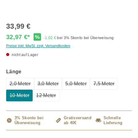
33,99 €
32,97 €*
%
-1,02 €
bei 3% Skonto bei Überweisung
Preise inkl. MwSt. zzgl. Versandkosten
nicht auf Lager
auswählen
Länge
2,0 Meter
3,0 Meter
5,0 Meter
7,5 Meter
(Diese Option ist zurzeit nicht verfügbar.)
(Diese Option ist zurzeit nicht verfügbar.)
(Diese Option ist zurzeit nicht 
(Diese Option ist
10 Meter
12 Meter
(Diese Option ist zurzeit nicht verfügbar.)
(Diese Option ist zurzeit nicht verfügbar.)
3% Skonto bei
Gratisversand
Schnelle
Überweisung
ab 40€
Lieferung