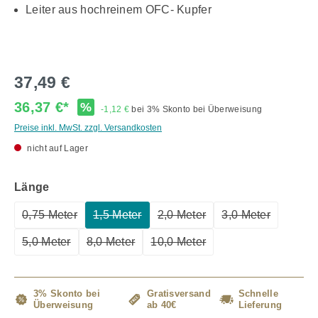
Leiter aus hochreinem OFC- Kupfer
37,49 €
36,37 €*
%
-1,12 €
bei 3% Skonto bei Überweisung
Preise inkl. MwSt. zzgl. Versandkosten
nicht auf Lager
auswählen
Länge
0,75 Meter
1,5 Meter
2,0 Meter
3,0 Meter
(Diese Option ist zurzeit nicht verfügbar.)
(Diese Option ist zurzeit nicht verfügbar.)
(Diese Option ist zurzeit nich
(Diese Option is
5,0 Meter
8,0 Meter
10,0 Meter
(Diese Option ist zurzeit nicht verfügbar.)
(Diese Option ist zurzeit nicht verfügbar.)
(Diese Option ist zurzeit nicht
3% Skonto bei
Gratisversand
Schnelle
Überweisung
ab 40€
Lieferung