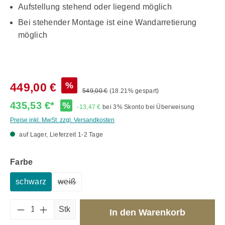
Aufstellung stehend oder liegend möglich
Bei stehender Montage ist eine Wandarretierung
möglich
%
449,00 €
549,00 €
(18.21% gespart)
435,53 €*
%
-13,47 €
bei 3% Skonto bei Überweisung
Preise inkl. MwSt. zzgl. Versandkosten
auf Lager, Lieferzeit 1-2 Tage
auswählen
Farbe
schwarz
weiß
(Diese Option ist zurzeit nicht verfügbar.)
Produkt Anzahl: Gib den gewünschten Wert 
Stk
In den Warenkorb