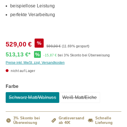
beispiellose Leistung
perfekte Verarbeitung
%
529,00 €
599,00 €
(11.69% gespart)
513,13 €*
%
-15,87 €
bei 3% Skonto bei Überweisung
Preise inkl. MwSt. zzgl. Versandkosten
nicht auf Lager
auswählen
Farbe
Schwarz Matt/Walnuss
Weiß Matt/Eiche
(Diese Option ist zurzeit nicht verfügbar.)
(Diese Option ist zurzeit 
3% Skonto bei
Gratisversand
Schnelle
Überweisung
ab 40€
Lieferung