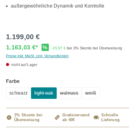
außergewöhnliche Dynamik und Kontrolle
1.199,00 €
1.163,03 €*
%
-35,97 €
bei 3% Skonto bei Überweisung
Preise inkl. MwSt. zzgl. Versandkosten
nicht auf Lager
auswählen
Farbe
schwarz
light oak
walnuss
weiß
(Diese Option ist zurzeit nicht verfügbar.)
(Diese Option ist zurzeit nicht ve
(Diese Option ist zurze
3% Skonto bei
Gratisversand
Schnelle
Überweisung
ab 40€
Lieferung