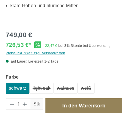
klare Höhen und ntürliche Mitten
749,00 €
726,53 €*
%
-22,47 €
bei 3% Skonto bei Überweisung
Preise inkl. MwSt. zzgl. Versandkosten
auf Lager, Lieferzeit 1-2 Tage
auswählen
Farbe
schwarz
light oak
walnuss
weiß
(Diese Option ist zurzeit nicht verfügbar.)
(Diese Option ist zurzeit nicht ve
(Diese Option ist zurze
Produkt Anzahl: Gib den gewünschten Wert 
Stk
In den Warenkorb