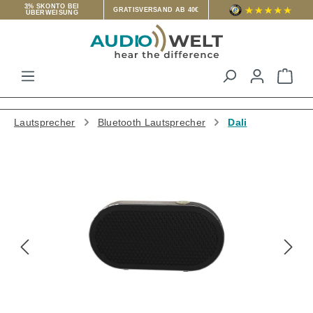
3% SKONTO BEI
GRATISVERSAND AB 40€
ÜBERWEISUNG
Zum Hauptinhalt springen
War
Lautsprecher
Bluetooth Lautsprecher
Dali
Bildergalerie überspringen