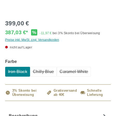
399,00 €
387,03 €*
%
-11,97 €
bei 3% Skonto bei Überweisung
Preise inkl. MwSt. zzgl. Versandkosten
nicht auf Lager
auswählen
Farbe
Iron Black
Chilly Blue
Caramel White
(Diese Option ist zurzeit nicht verfügbar.)
(Diese Option ist zurzeit nicht verfügbar.)
(Diese Option ist zurzeit 
3% Skonto bei
Gratisversand
Schnelle
Überweisung
ab 40€
Lieferung
Beschreibung