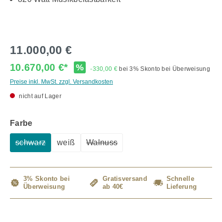
11.000,00 €
10.670,00 €*
%
-330,00 €
bei 3% Skonto bei Überweisung
Preise inkl. MwSt. zzgl. Versandkosten
nicht auf Lager
auswählen
Farbe
schwarz
weiß
Walnuss
(Diese Option ist zurzeit nicht verfügbar.)
(Diese Option ist zurzeit nicht verfüg
3% Skonto bei
Gratisversand
Schnelle
Überweisung
ab 40€
Lieferung