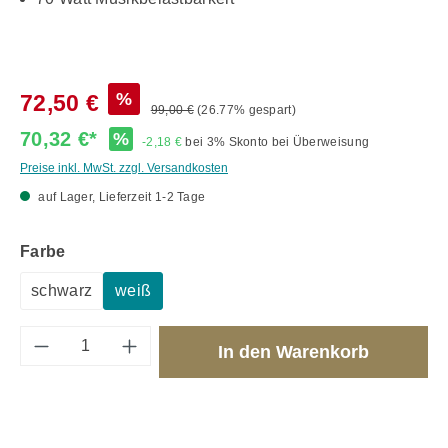
%
72,50 €
99,00 €
(26.77% gespart)
70,32 €*
%
-2,18 €
bei 3% Skonto bei Überweisung
Preise inkl. MwSt. zzgl. Versandkosten
auf Lager, Lieferzeit 1-2 Tage
auswählen
Farbe
schwarz
weiß
Produkt Anzahl: Gib den gewünschten Wert 
In den Warenkorb